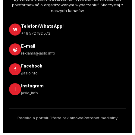
poinformować o organizowanym wydarzeniu? Skorzystaj z
naszych kanałów
Telefon/WhatsApp!
W
+48 572 182 572
E-mail
@
reklama@jaslo.info
Facebook
f
/jasloinfo
Instagram
I
jaslo_info
Redakcja portalu
Oferta reklamowa
Patronat medialny