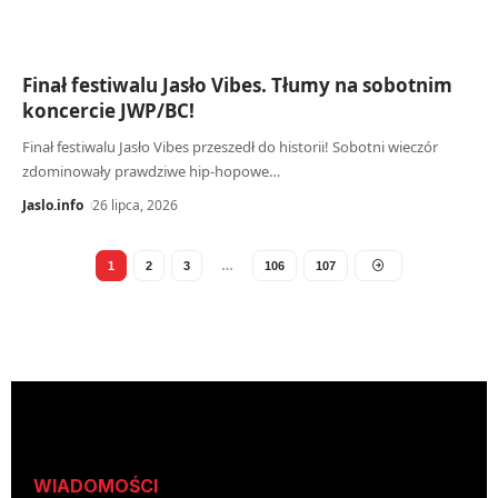
Finał festiwalu Jasło Vibes. Tłumy na sobotnim
koncercie JWP/BC!
Finał festiwalu Jasło Vibes przeszedł do historii! Sobotni wieczór
zdominowały prawdziwe hip-hopowe…
Jaslo.info
26 lipca, 2026
1
2
3
…
106
107
WIADOMOŚCI