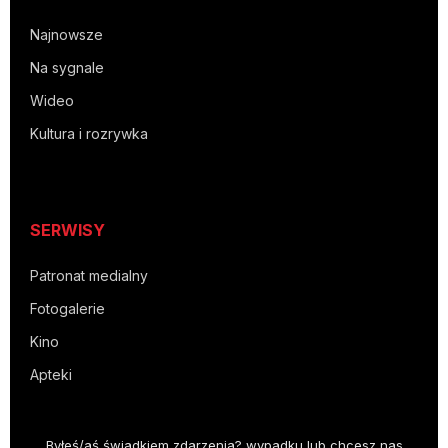
Najnowsze
Na sygnale
Wideo
Kultura i rozrywka
SERWISY
Patronat medialny
Fotogalerie
Kino
Apteki
Byłeś/aś świadkiem zdarzenia? wypadku lub chcesz nas