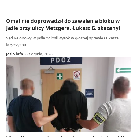
Omal nie doprowadził do zawalenia bloku w
Jaśle przy ulicy Metzgera. Łukasz G. skazany!
Sąd Rejonowy w Jaśle ogłosił wyrok w głośnej sprawie Łukasza G.
Mężczyzna…
Jaslo.info
6 sierpnia, 2026