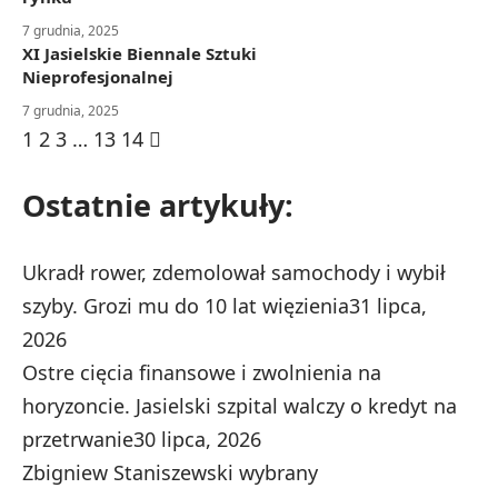
7 grudnia, 2025
XI Jasielskie Biennale Sztuki
Nieprofesjonalnej
7 grudnia, 2025
1
2
3
…
13
14
Ostatnie artykuły:
Ukradł rower, zdemolował samochody i wybił
szyby. Grozi mu do 10 lat więzienia
31 lipca,
2026
Ostre cięcia finansowe i zwolnienia na
horyzoncie. Jasielski szpital walczy o kredyt na
przetrwanie
30 lipca, 2026
Zbigniew Staniszewski wybrany