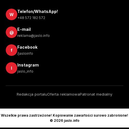
Telefon/WhatsApp!
W
+48 572 182 572
E-mail
@
reklama@jaslo.info
Facebook
f
/jasloinfo
Instagram
I
jaslo_info
Redakcja portalu
Oferta reklamowa
Patronat medialny
Wszelkie prawa zastrzeżone! Kopiowanie zawartości surowo zabronione!
© 2026 jaslo.info