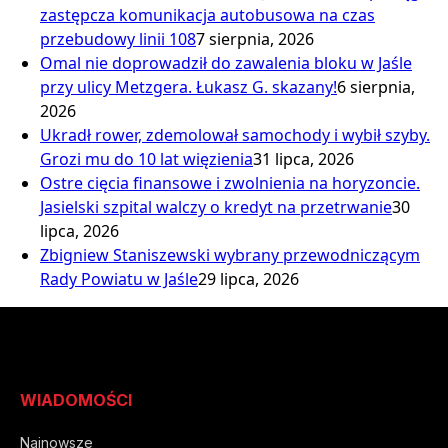
zastępcza komunikacja autobusowa na czas
przebudowy linii 108
7 sierpnia, 2026
Omal nie doprowadził do zawalenia bloku w Jaśle
przy ulicy Metzgera. Łukasz G. skazany!
6 sierpnia,
2026
Ukradł rower, zdemolował samochody i wybił szyby.
Grozi mu do 10 lat więzienia
31 lipca, 2026
Ostre cięcia finansowe i zwolnienia na horyzoncie.
Jasielski szpital walczy o kredyt na przetrwanie
30
lipca, 2026
Zbigniew Staniszewski wybrany przewodniczącym
Rady Powiatu w Jaśle
29 lipca, 2026
WIADOMOŚCI
Najnowsze