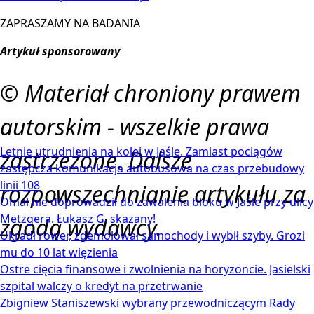
ZAPRASZAMY NA BADANIA
Artykuł sponsorowany
© Materiał chroniony prawem
autorskim - wszelkie prawa
Letnie utrudnienia na kolei w Jaśle. Zamiast pociągów
zastrzeżone. Dalsze
zastępcza komunikacja autobusowa na czas przebudowy
linii 108
rozpowszechnianie artykułu za
Omal nie doprowadził do zawalenia bloku w Jaśle przy ulicy
Metzgera. Łukasz G. skazany!
zgodą wydawcy.
Ukradł rower, zdemolował samochody i wybił szyby. Grozi
mu do 10 lat więzienia
Ostre cięcia finansowe i zwolnienia na horyzoncie. Jasielski
szpital walczy o kredyt na przetrwanie
Zbigniew Staniszewski wybrany przewodniczącym Rady