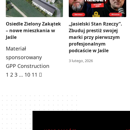
Osiedle Zielony Zakątek
„Jasielski Stan Rzeczy”.
– nowe mieszkania w
Zbuduj prestiż swojej
Jaśle
marki przy pierwszym
profesjonalnym
Materiał
podcaście w Jaśle
sponsorowany
3 lutego, 2026
GPP Construction
1
2
3
…
10
11