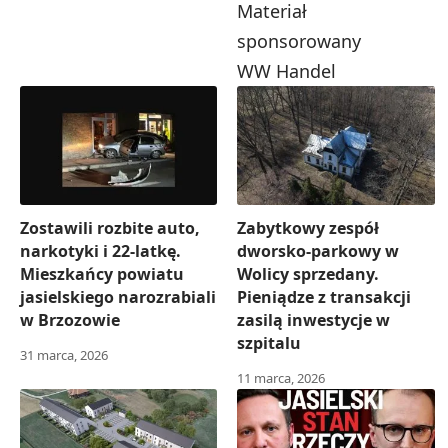
Materiał
sponsorowany
WW Handel
Zostawili rozbite auto,
Zabytkowy zespół
narkotyki i 22-latkę.
dworsko-parkowy w
Mieszkańcy powiatu
Wolicy sprzedany.
jasielskiego narozrabiali
Pieniądze z transakcji
w Brzozowie
zasilą inwestycje w
szpitalu
31 marca, 2026
11 marca, 2026