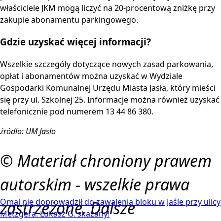
właściciele JKM mogą liczyć na 20-procentową zniżkę przy
zakupie abonamentu parkingowego.
Gdzie uzyskać więcej informacji?
Wszelkie szczegóły dotyczące nowych zasad parkowania,
opłat i abonamentów można uzyskać w Wydziale
Gospodarki Komunalnej Urzędu Miasta Jasła, który mieści
się przy ul. Szkolnej 25. Informacje można również uzyskać
telefonicznie pod numerem 13 44 86 380.
źródło: UM Jasło
© Materiał chroniony prawem
autorskim - wszelkie prawa
Omal nie doprowadził do zawalenia bloku w Jaśle przy ulicy
zastrzeżone. Dalsze
Metzgera. Łukasz G. skazany!