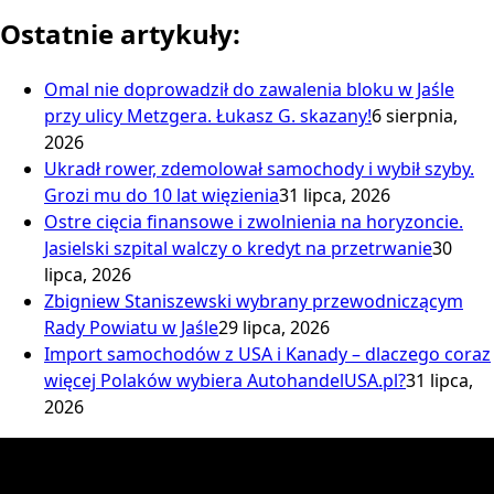
Ostatnie artykuły:
Omal nie doprowadził do zawalenia bloku w Jaśle
przy ulicy Metzgera. Łukasz G. skazany!
6 sierpnia,
2026
Ukradł rower, zdemolował samochody i wybił szyby.
Grozi mu do 10 lat więzienia
31 lipca, 2026
Ostre cięcia finansowe i zwolnienia na horyzoncie.
Jasielski szpital walczy o kredyt na przetrwanie
30
lipca, 2026
Zbigniew Staniszewski wybrany przewodniczącym
Rady Powiatu w Jaśle
29 lipca, 2026
Import samochodów z USA i Kanady – dlaczego coraz
więcej Polaków wybiera AutohandelUSA.pl?
31 lipca,
2026