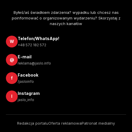
Byłeś/aś świadkiem zdarzenia? wypadku lub chcesz nas
poinformować o organizowanym wydarzeniu? Skorzystaj z
naszych kanałów
Telefon/WhatsApp!
W
+48 572 182 572
E-mail
@
reklama@jaslo.info
Facebook
f
/jasloinfo
Instagram
I
jaslo_info
Redakcja portalu
Oferta reklamowa
Patronat medialny