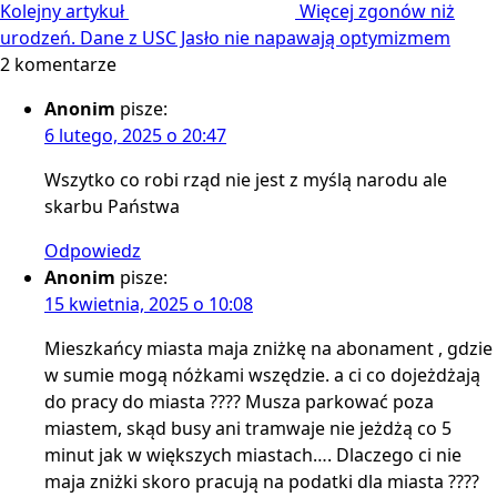
Kolejny artykuł
Więcej zgonów niż
urodzeń. Dane z USC Jasło nie napawają optymizmem
2 komentarze
Anonim
pisze:
6 lutego, 2025 o 20:47
Wszytko co robi rząd nie jest z myślą narodu ale
skarbu Państwa
Odpowiedz
Anonim
pisze:
15 kwietnia, 2025 o 10:08
Mieszkańcy miasta maja zniżkę na abonament , gdzie
w sumie mogą nóżkami wszędzie. a ci co dojeżdżają
do pracy do miasta ???? Musza parkować poza
miastem, skąd busy ani tramwaje nie jeżdżą co 5
minut jak w większych miastach…. Dlaczego ci nie
maja zniżki skoro pracują na podatki dla miasta ????