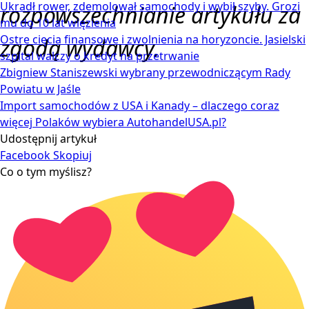
Ukradł rower, zdemolował samochody i wybił szyby. Grozi
rozpowszechnianie artykułu za
mu do 10 lat więzienia
Ostre cięcia finansowe i zwolnienia na horyzoncie. Jasielski
zgodą wydawcy.
szpital walczy o kredyt na przetrwanie
Zbigniew Staniszewski wybrany przewodniczącym Rady
Powiatu w Jaśle
Import samochodów z USA i Kanady – dlaczego coraz
więcej Polaków wybiera AutohandelUSA.pl?
Udostępnij artykuł
Facebook
Skopiuj
Co o tym myślisz?