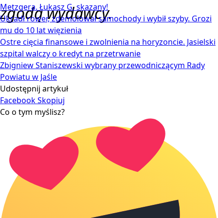
Metzgera. Łukasz G. skazany!
zgodą wydawcy.
Ukradł rower, zdemolował samochody i wybił szyby. Grozi
mu do 10 lat więzienia
Ostre cięcia finansowe i zwolnienia na horyzoncie. Jasielski
szpital walczy o kredyt na przetrwanie
Zbigniew Staniszewski wybrany przewodniczącym Rady
Powiatu w Jaśle
Udostępnij artykuł
Facebook
Skopiuj
Co o tym myślisz?