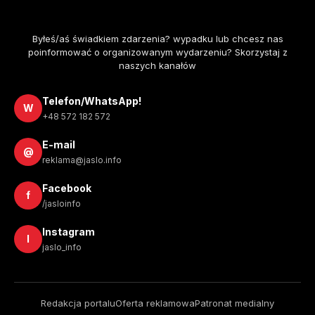
Byłeś/aś świadkiem zdarzenia? wypadku lub chcesz nas
poinformować o organizowanym wydarzeniu? Skorzystaj z
naszych kanałów
Telefon/WhatsApp!
W
+48 572 182 572
E-mail
@
reklama@jaslo.info
Facebook
f
/jasloinfo
Instagram
I
jaslo_info
Redakcja portalu
Oferta reklamowa
Patronat medialny