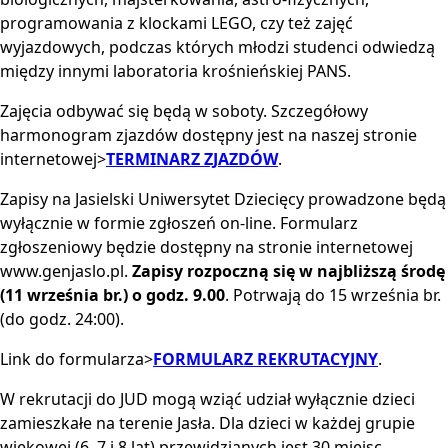
programowania z klockami LEGO, czy też zajęć
wyjazdowych, podczas których młodzi studenci odwiedzą
między innymi laboratoria krośnieńskiej PANS.
Zajęcia odbywać się będą w soboty. Szczegółowy
harmonogram zjazdów dostępny jest na naszej stronie
internetowej>
TERMINARZ ZJAZDÓW
.
Zapisy na Jasielski Uniwersytet Dziecięcy prowadzone będą
wyłącznie w formie zgłoszeń on-line. Formularz
zgłoszeniowy będzie dostępny na stronie internetowej
www.genjaslo.pl.
Zapisy rozpoczną się w najbliższą środę
(11 września br.) o godz. 9.00
. Potrwają do 15 września br.
(do godz. 24:00).
Link do formularza>
FORMULARZ REKRUTACYJNY
.
W rekrutacji do JUD mogą wziąć udział wyłącznie dzieci
zamieszkałe na terenie Jasła. Dla dzieci w każdej grupie
wiekowej (6, 7 i 8 lat) przewidzianych jest 30 miejsc.