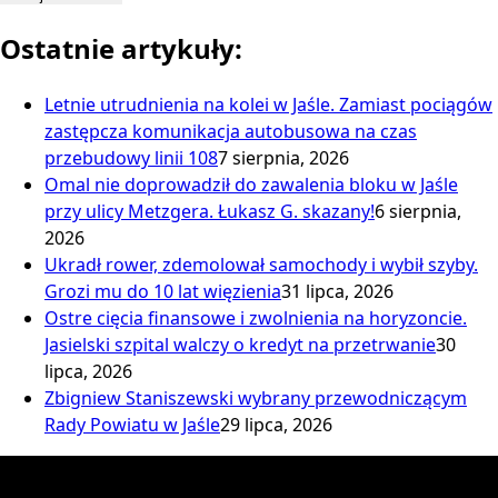
Ostatnie artykuły:
Letnie utrudnienia na kolei w Jaśle. Zamiast pociągów
zastępcza komunikacja autobusowa na czas
przebudowy linii 108
7 sierpnia, 2026
Omal nie doprowadził do zawalenia bloku w Jaśle
przy ulicy Metzgera. Łukasz G. skazany!
6 sierpnia,
2026
Ukradł rower, zdemolował samochody i wybił szyby.
Grozi mu do 10 lat więzienia
31 lipca, 2026
Ostre cięcia finansowe i zwolnienia na horyzoncie.
Jasielski szpital walczy o kredyt na przetrwanie
30
lipca, 2026
Zbigniew Staniszewski wybrany przewodniczącym
Rady Powiatu w Jaśle
29 lipca, 2026