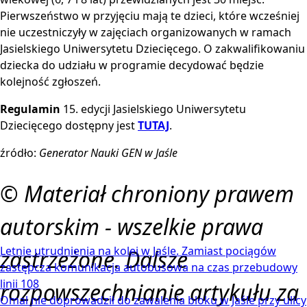
Pierwszeństwo w przyjęciu mają te dzieci, które wcześniej
nie uczestniczyły w zajęciach organizowanych w ramach
Jasielskiego Uniwersytetu Dziecięcego. O zakwalifikowaniu
dziecka do udziału w programie decydować będzie
kolejność zgłoszeń.
Regulamin
15. edycji Jasielskiego Uniwersytetu
Dziecięcego dostępny jest
TUTAJ
.
źródło:
Generator Nauki GEN w Jaśle
© Materiał chroniony prawem
autorskim - wszelkie prawa
Letnie utrudnienia na kolei w Jaśle. Zamiast pociągów
zastrzeżone. Dalsze
zastępcza komunikacja autobusowa na czas przebudowy
linii 108
rozpowszechnianie artykułu za
Omal nie doprowadził do zawalenia bloku w Jaśle przy ulicy