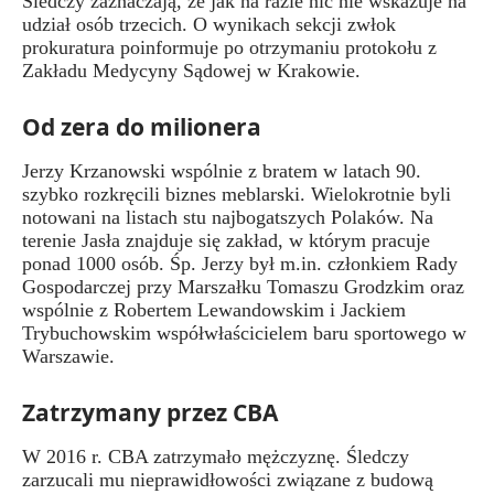
Śledczy zaznaczają, że jak na razie nic nie wskazuje na
udział osób trzecich. O wynikach sekcji zwłok
prokuratura poinformuje po otrzymaniu protokołu z
Zakładu Medycyny Sądowej w Krakowie.
Od zera do milionera
Jerzy Krzanowski wspólnie z bratem w latach 90.
szybko rozkręcili biznes meblarski. Wielokrotnie byli
notowani na listach stu najbogatszych Polaków. Na
terenie Jasła znajduje się zakład, w którym pracuje
ponad 1000 osób. Śp. Jerzy był m.in. członkiem Rady
Gospodarczej przy Marszałku Tomaszu Grodzkim oraz
wspólnie z Robertem Lewandowskim i Jackiem
Trybuchowskim współwłaścicielem baru sportowego w
Warszawie.
Zatrzymany przez CBA
W 2016 r. CBA zatrzymało mężczyznę. Śledczy
zarzucali mu nieprawidłowości związane z budową