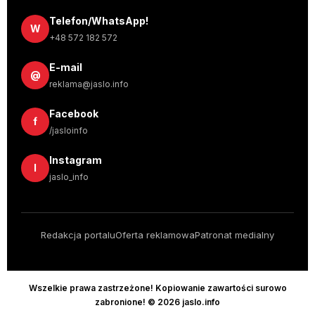
Telefon/WhatsApp!
W
+48 572 182 572
E-mail
@
reklama@jaslo.info
Facebook
f
/jasloinfo
Instagram
I
jaslo_info
Redakcja portalu
Oferta reklamowa
Patronat medialny
Wszelkie prawa zastrzeżone! Kopiowanie zawartości surowo
zabronione! © 2026 jaslo.info