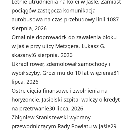
Letnie utrudnienia na kolei w Jaśle. Zamiast
pociągów zastępcza komunikacja
autobusowa na czas przebudowy linii 108
7
sierpnia, 2026
Omal nie doprowadził do zawalenia bloku
w Jaśle przy ulicy Metzgera. Łukasz G.
skazany!
6 sierpnia, 2026
Ukradł rower, zdemolował samochody i
wybił szyby. Grozi mu do 10 lat więzienia
31
lipca, 2026
Ostre cięcia finansowe i zwolnienia na
horyzoncie. Jasielski szpital walczy o kredyt
na przetrwanie
30 lipca, 2026
Zbigniew Staniszewski wybrany
przewodniczącym Rady Powiatu w Jaśle
29