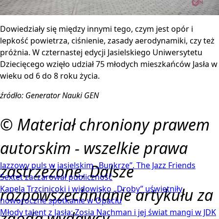
Dowiedziały się między innymi tego, czym jest opór i
lepkość powietrza, ciśnienie, zasady aerodynamiki, czy też
próżnia. W czternastej edycji Jasielskiego Uniwersytetu
Dziecięcego wzięło udział 75 młodych mieszkańców Jasła w
wieku od 6 do 8 roku życia.
źródło: Generator Nauki GEN
© Materiał chroniony prawem
autorskim - wszelkie prawa
Jazzowy puls w jasielskim „Bunkrze”. The Jazz Friends
zastrzeżone. Dalsze
Sextet zaczarował publiczność
Kapela Trzcinicoki i widowisko „Droby” uświetniły
rozpowszechnianie artykułu za
noworoczne spotkanie w Opaciu
Młody talent z Jasła: Zosia Nachman i jej świat mangi w JDK
zgodą wydawcy.