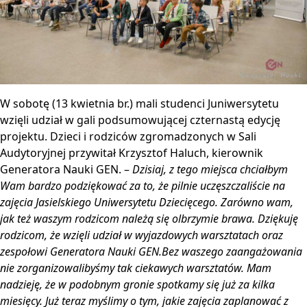
W sobotę (13 kwietnia br.) mali studenci Juniwersytetu
wzięli udział w gali podsumowującej czternastą edycję
projektu. Dzieci i rodziców zgromadzonych w Sali
Audytoryjnej przywitał Krzysztof Haluch, kierownik
Generatora Nauki GEN. –
Dzisiaj, z tego miejsca chciałbym
Wam bardzo podziękować za to, że pilnie uczęszczaliście na
zajęcia Jasielskiego Uniwersytetu Dziecięcego. Zarówno wam,
jak też waszym rodzicom należą się olbrzymie brawa. Dziękuję
rodzicom, że wzięli udział w wyjazdowych warsztatach oraz
zespołowi Generatora Nauki GEN.Bez waszego zaangażowania
nie zorganizowalibyśmy tak ciekawych warsztatów. Mam
nadzieję, że w podobnym gronie spotkamy się już za kilka
miesięcy. Już teraz myślimy o tym, jakie zajęcia zaplanować z