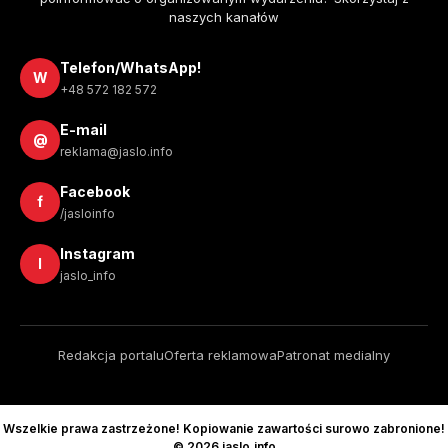
naszych kanałów
Telefon/WhatsApp!
W
+48 572 182 572
E-mail
@
reklama@jaslo.info
Facebook
f
/jasloinfo
Instagram
I
jaslo_info
Redakcja portalu
Oferta reklamowa
Patronat medialny
Wszelkie prawa zastrzeżone! Kopiowanie zawartości surowo zabronione!
© 2026 jaslo.info