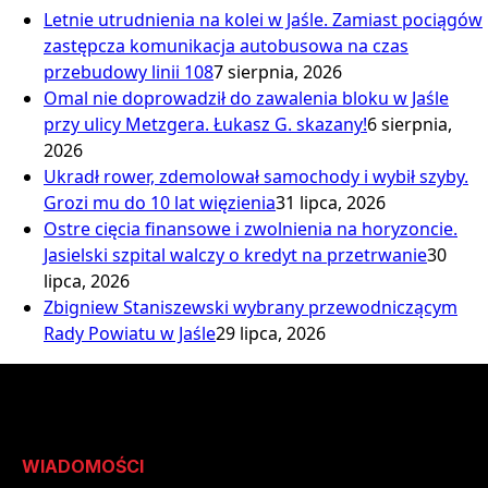
Letnie utrudnienia na kolei w Jaśle. Zamiast pociągów
zastępcza komunikacja autobusowa na czas
przebudowy linii 108
7 sierpnia, 2026
Omal nie doprowadził do zawalenia bloku w Jaśle
przy ulicy Metzgera. Łukasz G. skazany!
6 sierpnia,
2026
Ukradł rower, zdemolował samochody i wybił szyby.
Grozi mu do 10 lat więzienia
31 lipca, 2026
Ostre cięcia finansowe i zwolnienia na horyzoncie.
Jasielski szpital walczy o kredyt na przetrwanie
30
lipca, 2026
Zbigniew Staniszewski wybrany przewodniczącym
Rady Powiatu w Jaśle
29 lipca, 2026
WIADOMOŚCI