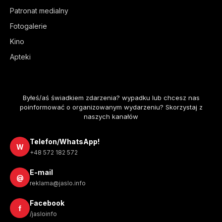
Patronat medialny
Fotogalerie
Kino
Apteki
Byłeś/aś świadkiem zdarzenia? wypadku lub chcesz nas
poinformować o organizowanym wydarzeniu? Skorzystaj z
naszych kanałów
Telefon/WhatsApp!
W
+48 572 182 572
E-mail
@
reklama@jaslo.info
Facebook
f
/jasloinfo