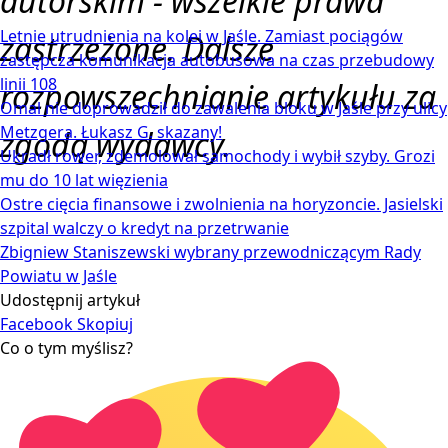
autorskim - wszelkie prawa
Letnie utrudnienia na kolei w Jaśle. Zamiast pociągów
zastrzeżone. Dalsze
zastępcza komunikacja autobusowa na czas przebudowy
linii 108
rozpowszechnianie artykułu za
Omal nie doprowadził do zawalenia bloku w Jaśle przy ulicy
Metzgera. Łukasz G. skazany!
zgodą wydawcy.
Ukradł rower, zdemolował samochody i wybił szyby. Grozi
mu do 10 lat więzienia
Ostre cięcia finansowe i zwolnienia na horyzoncie. Jasielski
szpital walczy o kredyt na przetrwanie
Zbigniew Staniszewski wybrany przewodniczącym Rady
Powiatu w Jaśle
Udostępnij artykuł
Facebook
Skopiuj
Co o tym myślisz?