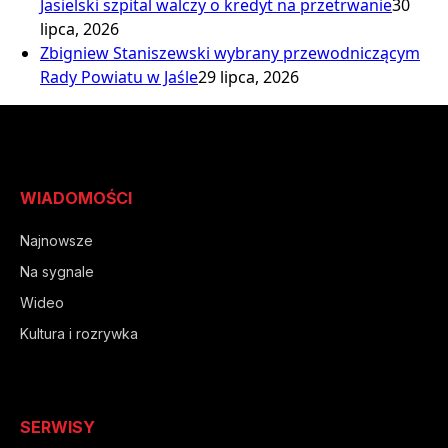
Jasielski szpital walczy o kredyt na przetrwanie
30
lipca, 2026
Zbigniew Staniszewski wybrany przewodniczącym
Rady Powiatu w Jaśle
29 lipca, 2026
WIADOMOŚCI
Najnowsze
Na sygnale
Wideo
Kultura i rozrywka
SERWISY