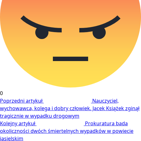
0
Poprzedni artykuł
Nauczyciel,
wychowawca, kolega i dobry człowiek. Jacek Książek zginął
tragicznie w wypadku drogowym
Kolejny artykuł
Prokuratura bada
okoliczności dwóch śmiertelnych wypadków w powiecie
jasielskim