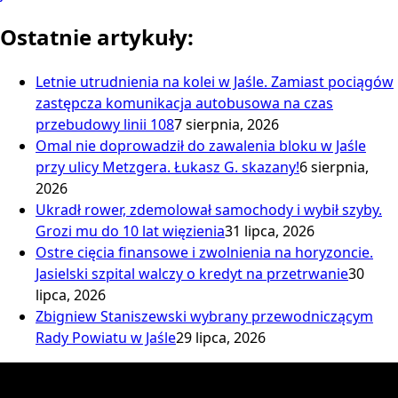
Ostatnie artykuły:
Letnie utrudnienia na kolei w Jaśle. Zamiast pociągów
zastępcza komunikacja autobusowa na czas
przebudowy linii 108
7 sierpnia, 2026
Omal nie doprowadził do zawalenia bloku w Jaśle
przy ulicy Metzgera. Łukasz G. skazany!
6 sierpnia,
2026
Ukradł rower, zdemolował samochody i wybił szyby.
Grozi mu do 10 lat więzienia
31 lipca, 2026
Ostre cięcia finansowe i zwolnienia na horyzoncie.
Jasielski szpital walczy o kredyt na przetrwanie
30
lipca, 2026
Zbigniew Staniszewski wybrany przewodniczącym
Rady Powiatu w Jaśle
29 lipca, 2026