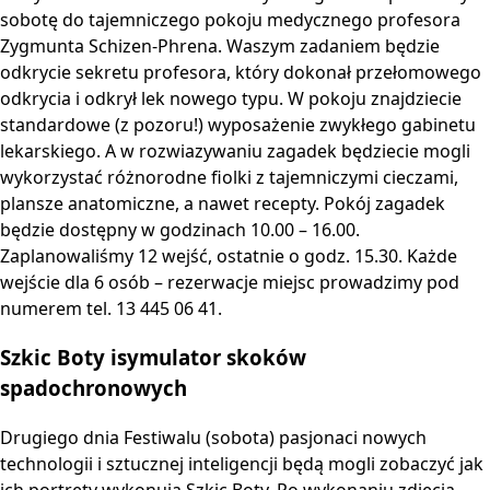
sobotę do tajemniczego pokoju medycznego profesora
Zygmunta Schizen-Phrena. Waszym zadaniem będzie
odkrycie sekretu profesora, który dokonał przełomowego
odkrycia i odkrył lek nowego typu. W pokoju znajdziecie
standardowe (z pozoru!) wyposażenie zwykłego gabinetu
lekarskiego. A w rozwiazywaniu zagadek będziecie mogli
wykorzystać różnorodne fiolki z tajemniczymi cieczami,
plansze anatomiczne, a nawet recepty. Pokój zagadek
będzie dostępny w godzinach 10.00 – 16.00.
Zaplanowaliśmy 12 wejść, ostatnie o godz. 15.30. Każde
wejście dla 6 osób – rezerwacje miejsc prowadzimy pod
numerem tel. 13 445 06 41.
Szkic Boty isymulator skoków
spadochronowych
Drugiego dnia Festiwalu (sobota) pasjonaci nowych
technologii i sztucznej inteligencji będą mogli zobaczyć jak
ich portrety wykonują Szkic Boty. Po wykonaniu zdjęcia,