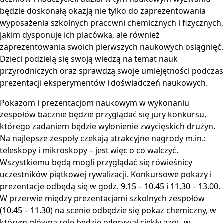
będzie doskonałą okazją nie tylko do zaprezentowania
wyposażenia szkolnych pracowni chemicznych i fizycznych,
jakim dysponuje ich placówka, ale również
zaprezentowania swoich pierwszych naukowych osiągnięć.
Dzieci podzielą się swoją wiedzą na temat nauk
przyrodniczych oraz sprawdzą swoje umiejętności podczas
prezentacji eksperymentów i doświadczeń naukowych.
Pokazom i prezentacjom naukowym w wykonaniu
zespołów bacznie będzie przyglądać się jury konkursu,
którego zadaniem będzie wyłonienie zwycięskich drużyn.
Na najlepsze zespoły czekają atrakcyjne nagrody m.in.:
teleskopy i mikroskopy – jest więc o co walczyć.
Wszystkiemu będą mogli przyglądać się rówieśnicy
uczestników piątkowej rywalizacji. Konkursowe pokazy i
prezentacje odbędą się w godz. 9.15 – 10.45 i 11.30 – 13.00.
W przerwie między prezentacjami szkolnych zespołów
(10.45 – 11.30) na scenie odbędzie się pokaz chemiczny, w
którym główną rolę będzie odgrywał ciekły azot, w