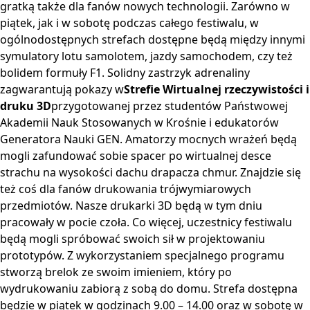
gratką także dla fanów nowych technologii. Zarówno w
piątek, jak i w sobotę podczas całego festiwalu, w
ogólnodostępnych strefach dostępne będą między innymi
symulatory lotu samolotem, jazdy samochodem, czy też
bolidem formuły F1. Solidny zastrzyk adrenaliny
zagwarantują pokazy w
Strefie Wirtualnej rzeczywistości i
druku 3D
przygotowanej przez studentów Państwowej
Akademii Nauk Stosowanych w Krośnie i edukatorów
Generatora Nauki GEN. Amatorzy mocnych wrażeń będą
mogli zafundować sobie spacer po wirtualnej desce
strachu na wysokości dachu drapacza chmur. Znajdzie się
też coś dla fanów drukowania trójwymiarowych
przedmiotów. Nasze drukarki 3D będą w tym dniu
pracowały w pocie czoła. Co więcej, uczestnicy festiwalu
będą mogli spróbować swoich sił w projektowaniu
prototypów. Z wykorzystaniem specjalnego programu
stworzą brelok ze swoim imieniem, który po
wydrukowaniu zabiorą z sobą do domu. Strefa dostępna
będzie w piątek w godzinach 9.00 – 14.00 oraz w sobotę w