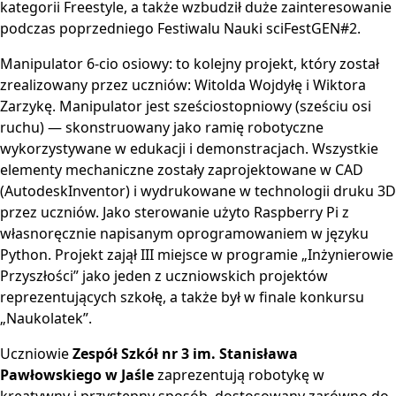
kategorii Freestyle, a także wzbudził duże zainteresowanie
podczas poprzedniego Festiwalu Nauki sciFestGEN#2.
Manipulator 6-cio osiowy: to kolejny projekt, który został
zrealizowany przez uczniów: Witolda Wojdyłę i Wiktora
Zarzykę. Manipulator jest sześciostopniowy (sześciu osi
ruchu) — skonstruowany jako ramię robotyczne
wykorzystywane w edukacji i demonstracjach. Wszystkie
elementy mechaniczne zostały zaprojektowane w CAD
(AutodeskInventor) i wydrukowane w technologii druku 3D
przez uczniów. Jako sterowanie użyto Raspberry Pi z
własnoręcznie napisanym oprogramowaniem w języku
Python. Projekt zajął III miejsce w programie „Inżynierowie
Przyszłości” jako jeden z uczniowskich projektów
reprezentujących szkołę, a także był w finale konkursu
„Naukolatek”.
Uczniowie
Zespół Szkół nr 3 im. Stanisława
Pawłowskiego w Jaśle
zaprezentują robotykę w
kreatywny i przystępny sposób, dostosowany zarówno do