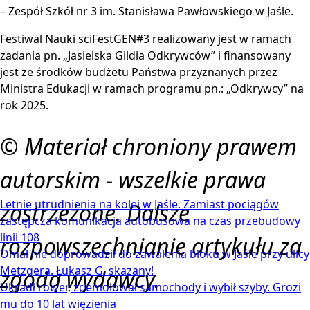
– Zespół Szkół nr 3 im. Stanisława Pawłowskiego w Jaśle.
Festiwal Nauki sciFestGEN#3 realizowany jest w ramach
zadania pn. „Jasielska Gildia Odkrywców” i finansowany
jest ze środków budżetu Państwa przyznanych przez
Ministra Edukacji w ramach programu pn.: „Odkrywcy” na
rok 2025.
© Materiał chroniony prawem
autorskim - wszelkie prawa
Letnie utrudnienia na kolei w Jaśle. Zamiast pociągów
zastrzeżone. Dalsze
zastępcza komunikacja autobusowa na czas przebudowy
linii 108
rozpowszechnianie artykułu za
Omal nie doprowadził do zawalenia bloku w Jaśle przy ulicy
Metzgera. Łukasz G. skazany!
zgodą wydawcy.
Ukradł rower, zdemolował samochody i wybił szyby. Grozi
mu do 10 lat więzienia