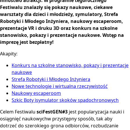
mnóstwo atrakcji. W programie tegorocznego
Festiwalu znalazły się pokazy naukowe, ciekawe
warsztaty dla dzieci i młodzieży, symulatory, Strefa
Robotyki i Młodego Inżyniera, naukowy escaperoom,
prezentacje VR i druku 3D oraz konkurs na szkolne
stanowisko, pokazy i prezentacje naukowe. Wstęp na
imprezę jest bezpłatny!
Akapity:
Konkurs na szkolne stanowisko, pokazy i prezentacje
naukowe
Strefa Robotyki i Młodego Inżyniera
Nowe technologie i wirtualna rzeczywistość
Naukowy escaperoom
Szkic Boty isymulator skoków spadochronowych
Celem Festiwalu
sciFestGEN#3
jest popularyzacja nauki i
osiągnięć naukowychw przystępny sposób, tak aby
dotrzeć do szerokiego grona odbiorców, rozbudzanie