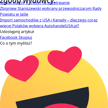
szpital walczy o kredyt na przetrwanie
Zbigniew Staniszewski wybrany przewodniczącym Rady
Powiatu w Jaśle
Import samochodów z USA i Kanady – dlaczego coraz
więcej Polaków wybiera AutohandelUSA.pl?
Udostępnij artykuł
Facebook
Skopiuj
Co o tym myślisz?