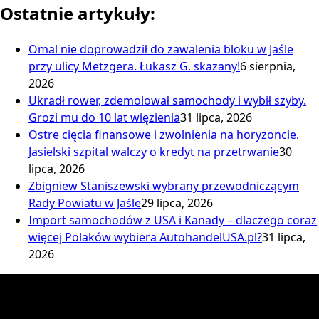
Ostatnie artykuły:
Omal nie doprowadził do zawalenia bloku w Jaśle
przy ulicy Metzgera. Łukasz G. skazany!
6 sierpnia,
2026
Ukradł rower, zdemolował samochody i wybił szyby.
Grozi mu do 10 lat więzienia
31 lipca, 2026
Ostre cięcia finansowe i zwolnienia na horyzoncie.
Jasielski szpital walczy o kredyt na przetrwanie
30
lipca, 2026
Zbigniew Staniszewski wybrany przewodniczącym
Rady Powiatu w Jaśle
29 lipca, 2026
Import samochodów z USA i Kanady – dlaczego coraz
więcej Polaków wybiera AutohandelUSA.pl?
31 lipca,
2026