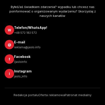
Byłeś/aś świadkiem zdarzenia? wypadku lub chcesz nas
poinformować o organizowanym wydarzeniu? Skorzystaj z
naszych kanałów
Telefon/WhatsApp!
W
+48 572 182 572
E-mail
@
reklama@jaslo.info
Facebook
f
/jasloinfo
Instagram
I
jaslo_info
Redakcja portalu
Oferta reklamowa
Patronat medialny