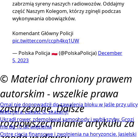
zabrzmią syreny naszych radiowozów. Oddajmy
część Naszym Kolegom, którzy zginęli podczas
wykonywania obowiązków.
Komendant Główny Policji
pic.twitter.com/ccph4kq1UW
— Polska Policja 🇵🇱 (@PolskaPolicja)
December
5, 2023
© Materiał chroniony prawem
autorskim - wszelkie prawa
Omal nie doprowadził do zawalenia bloku w Jaśle przy ulicy
zastrzeżone. Dalsze
Metzgera. Łukasz G. skazany!
Ukradł rower, zdemolował samochody i wybił szyby. Grozi
rozpowszechnianie artykułu za
mu do 10 lat więzienia
Ostre cięcia finansowe i zwolnienia na horyzoncie. Jasielski
zgodą wydawcy.