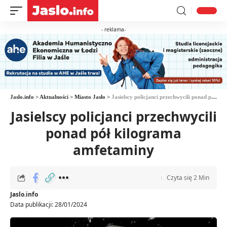
- reklama-
Jaslo.info
>
Aktualności
>
Miasto Jasło
>
Jasielscy policjanci przechwycili ponad pół kilograma amfetaminy
Jasielscy policjanci przechwycili
ponad pół kilograma
amfetaminy
Czyta się 2 Min
Jaslo.info
Data publikacji: 28/01/2024