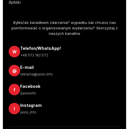
Apteki
Byłeś/aś świadkiem zdarzenia? wypadku lub chcesz nas
poinformować o organizowanym wydarzeniu? Skorzystaj z
naszych kanałów
Telefon/WhatsApp!
W
+48 572 182 572
E-mail
@
reklama@jaslo.info
Facebook
f
/jasloinfo
Instagram
I
jaslo_info