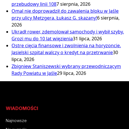
przebudowy linii 108
7 sierpnia, 2026
Omal nie doprowadził do zawalenia bloku w Jaśle
przy ulicy Metzgera. Łukasz G. skazany!
6 sierpnia,
2026
Ukradł rower, zdemolował samochody i wybił szyby.
Grozi mu do 10 lat więzienia
31 lipca, 2026
Ostre cięcia finansowe i zwolnienia na horyzoncie.
Jasielski szpital walczy o kredyt na przetrwanie
30
lipca, 2026
Zbigniew Staniszewski wybrany przewodniczącym
Rady Powiatu w Jaśle
29 lipca, 2026
WIADOMOŚCI
Najnowsze