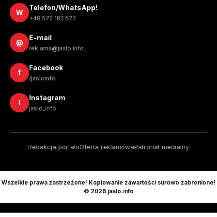
Telefon/WhatsApp!
W
+48 572 182 572
E-mail
@
reklama@jaslo.info
Facebook
f
/jasloinfo
Instagram
I
jaslo_info
Redakcja portalu
Oferta reklamowa
Patronat medialny
Wszelkie prawa zastrzeżone! Kopiowanie zawartości surowo zabronione!
© 2026 jaslo.info