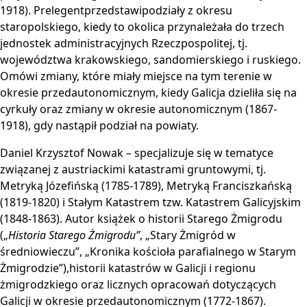
1918). Prelegentprzedstawipodziały z okresu
staropolskiego, kiedy to okolica przynależała do trzech
jednostek administracyjnych Rzeczpospolitej, tj.
województwa krakowskiego, sandomierskiego i ruskiego.
Omówi zmiany, które miały miejsce na tym terenie w
okresie przedautonomicznym, kiedy Galicja dzieliła się na
cyrkuły oraz zmiany w okresie autonomicznym (1867-
1918), gdy nastąpił podział na powiaty.
Daniel Krzysztof Nowak – specjalizuje się w tematyce
związanej z austriackimi katastrami gruntowymi, tj.
Metryką Józefińską (1785-1789), Metryką Franciszkańską
(1819-1820) i Stałym Katastrem tzw. Katastrem Galicyjskim
(1848-1863). Autor książek o historii Starego Żmigrodu
(„
Historia Starego Żmigrodu”
, „Stary Żmigród w
średniowieczu”, „Kronika kościoła parafialnego w Starym
Żmigrodzie”),historii katastrów w Galicji i regionu
żmigrodzkiego oraz licznych opracowań dotyczących
Galicji w okresie przedautonomicznym (1772-1867).