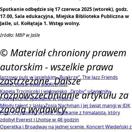
Spotkanie odbędzie się 17 czerwca 2025 (wtorek), godz.
17.00, Sala edukacyjna, Miejska Biblioteka Publiczna w
Jaśle, ul. Kołłątaja 1.
Wstęp wolny.
źródło: MBP w Jaśle
© Materiał chroniony prawem
autorskim - wszelkie prawa
Jazzowy puls w jasielskim „Bunkrze”. The Jazz Friends
zastrzeżone. Dalsze
Sextet zaczarował publiczność
Kapela Trzcinicoki i widowisko „Droby” uświetniły
rozpowszechnianie artykułu za
noworoczne spotkanie w Opaciu
Młody talent z Jasła: Zosia Nachman i jej świat mangi w JDK
zgodą wydawcy.
Piotr Krzyżowski w Jaśle. Spotkanie z himalaistą, który
zdobył Everest i Lhotse w 48 godzin
Operetka i Broadway na jednej scenie. Koncert Wiedeński z