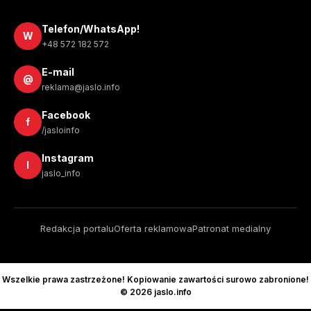
Telefon/WhatsApp!
W
+48 572 182 572
E-mail
@
reklama@jaslo.info
Facebook
f
/jasloinfo
Instagram
I
jaslo_info
Redakcja portalu
Oferta reklamowa
Patronat medialny
Wszelkie prawa zastrzeżone! Kopiowanie zawartości surowo zabronione!
© 2026 jaslo.info