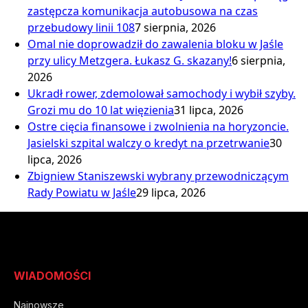
zastępcza komunikacja autobusowa na czas
przebudowy linii 108
7 sierpnia, 2026
Omal nie doprowadził do zawalenia bloku w Jaśle
przy ulicy Metzgera. Łukasz G. skazany!
6 sierpnia,
2026
Ukradł rower, zdemolował samochody i wybił szyby.
Grozi mu do 10 lat więzienia
31 lipca, 2026
Ostre cięcia finansowe i zwolnienia na horyzoncie.
Jasielski szpital walczy o kredyt na przetrwanie
30
lipca, 2026
Zbigniew Staniszewski wybrany przewodniczącym
Rady Powiatu w Jaśle
29 lipca, 2026
WIADOMOŚCI
Najnowsze