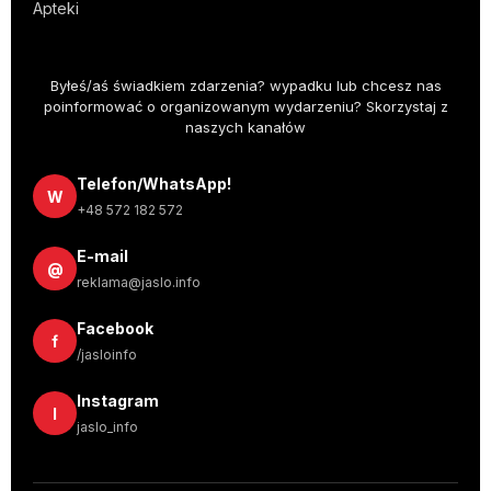
Apteki
Byłeś/aś świadkiem zdarzenia? wypadku lub chcesz nas
poinformować o organizowanym wydarzeniu? Skorzystaj z
naszych kanałów
Telefon/WhatsApp!
W
+48 572 182 572
E-mail
@
reklama@jaslo.info
Facebook
f
/jasloinfo
Instagram
I
jaslo_info