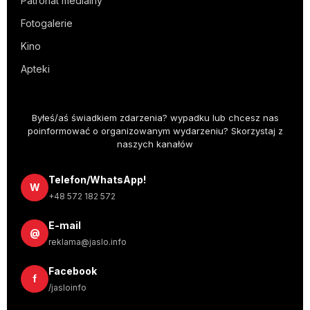
Patronat medialny
Fotogalerie
Kino
Apteki
Byłeś/aś świadkiem zdarzenia? wypadku lub chcesz nas
poinformować o organizowanym wydarzeniu? Skorzystaj z
naszych kanałów
Telefon/WhatsApp!
W
+48 572 182 572
E-mail
@
reklama@jaslo.info
Facebook
f
/jasloinfo