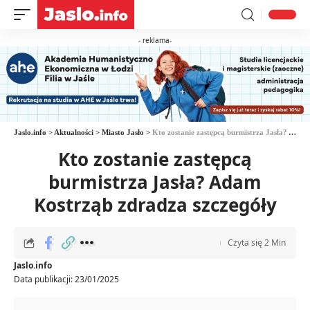
- reklama-
Jaslo.info
>
Aktualności
>
Miasto Jasło
>
Kto zostanie zastępcą burmistrza Jasła? Adam Kostrząb zdradza szczegóły
Kto zostanie zastępcą
burmistrza Jasła? Adam
Kostrząb zdradza szczegóły
Czyta się 2 Min
Jaslo.info
Data publikacji: 23/01/2025