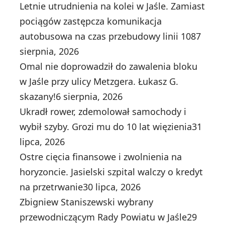
Letnie utrudnienia na kolei w Jaśle. Zamiast
pociągów zastępcza komunikacja
autobusowa na czas przebudowy linii 108
7
sierpnia, 2026
Omal nie doprowadził do zawalenia bloku
w Jaśle przy ulicy Metzgera. Łukasz G.
skazany!
6 sierpnia, 2026
Ukradł rower, zdemolował samochody i
wybił szyby. Grozi mu do 10 lat więzienia
31
lipca, 2026
Ostre cięcia finansowe i zwolnienia na
horyzoncie. Jasielski szpital walczy o kredyt
na przetrwanie
30 lipca, 2026
Zbigniew Staniszewski wybrany
przewodniczącym Rady Powiatu w Jaśle
29