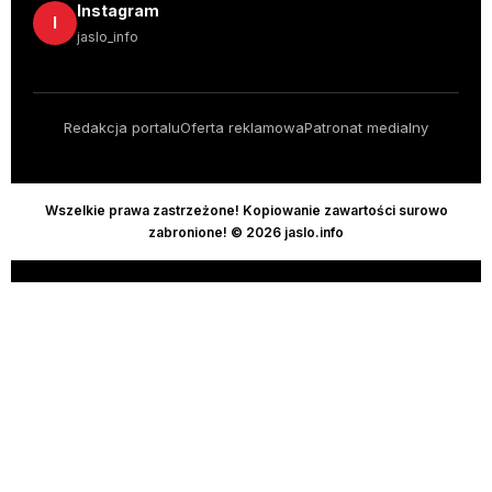
Instagram
I
jaslo_info
Redakcja portalu
Oferta reklamowa
Patronat medialny
Wszelkie prawa zastrzeżone! Kopiowanie zawartości surowo
zabronione! © 2026 jaslo.info