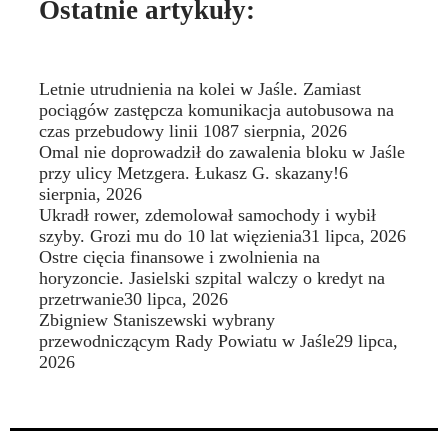
Ostatnie artykuły:
Letnie utrudnienia na kolei w Jaśle. Zamiast
pociągów zastępcza komunikacja autobusowa na
czas przebudowy linii 108
7 sierpnia, 2026
Omal nie doprowadził do zawalenia bloku w Jaśle
przy ulicy Metzgera. Łukasz G. skazany!
6
sierpnia, 2026
Ukradł rower, zdemolował samochody i wybił
szyby. Grozi mu do 10 lat więzienia
31 lipca, 2026
Ostre cięcia finansowe i zwolnienia na
horyzoncie. Jasielski szpital walczy o kredyt na
przetrwanie
30 lipca, 2026
Zbigniew Staniszewski wybrany
przewodniczącym Rady Powiatu w Jaśle
29 lipca,
2026