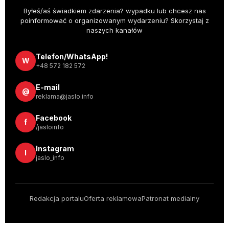
Byłeś/aś świadkiem zdarzenia? wypadku lub chcesz nas
poinformować o organizowanym wydarzeniu? Skorzystaj z
naszych kanałów
Telefon/WhatsApp!
W
+48 572 182 572
E-mail
@
reklama@jaslo.info
Facebook
f
/jasloinfo
Instagram
I
jaslo_info
Redakcja portalu
Oferta reklamowa
Patronat medialny