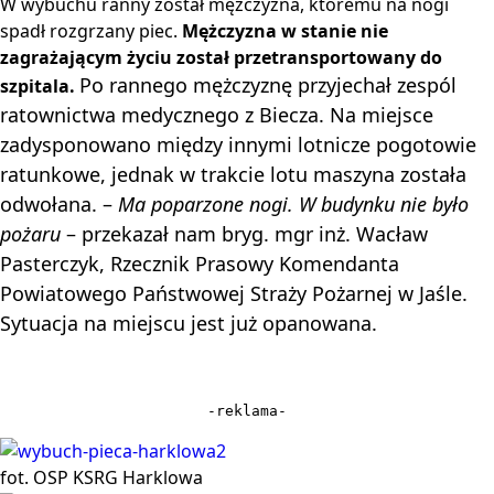
W wybuchu ranny został mężczyzna, któremu na nogi
spadł rozgrzany piec.
Mężczyzna w stanie nie
zagrażającym życiu został przetransportowany do
Po rannego mężczyznę przyjechał zespól
szpitala.
ratownictwa medycznego z Biecza.
Na miejsce
zadysponowano między innymi lotnicze pogotowie
ratunkowe, jednak w trakcie lotu maszyna została
odwołana.
–
Ma poparzone nogi. W budynku nie było
pożaru
– przekazał nam bryg. mgr inż. Wacław
Pasterczyk, Rzecznik Prasowy Komendanta
Powiatowego Państwowej Straży Pożarnej w Jaśle.
Sytuacja na miejscu jest już opanowana.
-reklama-
fot. OSP KSRG Harklowa