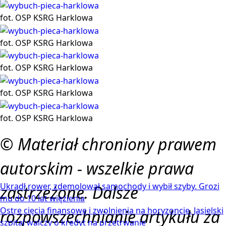
fot. OSP KSRG Harklowa
fot. OSP KSRG Harklowa
fot. OSP KSRG Harklowa
fot. OSP KSRG Harklowa
fot. OSP KSRG Harklowa
© Materiał chroniony prawem
autorskim - wszelkie prawa
Ukradł rower, zdemolował samochody i wybił szyby. Grozi
zastrzeżone. Dalsze
mu do 10 lat więzienia
Ostre cięcia finansowe i zwolnienia na horyzoncie. Jasielski
rozpowszechnianie artykułu za
szpital walczy o kredyt na przetrwanie