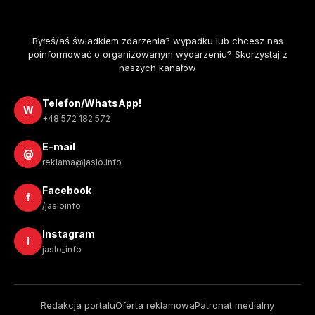
Byłeś/aś świadkiem zdarzenia? wypadku lub chcesz nas
poinformować o organizowanym wydarzeniu? Skorzystaj z
naszych kanałów
Telefon/WhatsApp!
W
+48 572 182 572
E-mail
@
reklama@jaslo.info
Facebook
f
/jasloinfo
Instagram
I
jaslo_info
Redakcja portalu
Oferta reklamowa
Patronat medialny