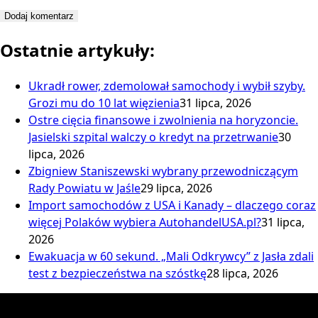
Ostatnie artykuły:
Ukradł rower, zdemolował samochody i wybił szyby.
Grozi mu do 10 lat więzienia
31 lipca, 2026
Ostre cięcia finansowe i zwolnienia na horyzoncie.
Jasielski szpital walczy o kredyt na przetrwanie
30
lipca, 2026
Zbigniew Staniszewski wybrany przewodniczącym
Rady Powiatu w Jaśle
29 lipca, 2026
Import samochodów z USA i Kanady – dlaczego coraz
więcej Polaków wybiera AutohandelUSA.pl?
31 lipca,
2026
Ewakuacja w 60 sekund. „Mali Odkrywcy” z Jasła zdali
test z bezpieczeństwa na szóstkę
28 lipca, 2026