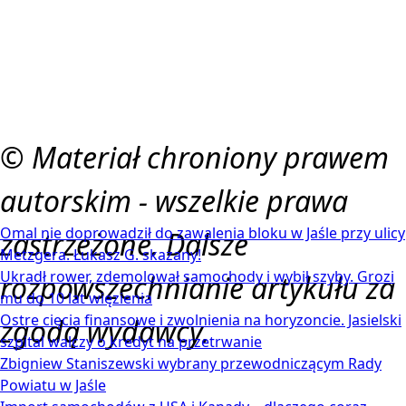
© Materiał chroniony prawem
autorskim - wszelkie prawa
Omal nie doprowadził do zawalenia bloku w Jaśle przy ulicy
zastrzeżone. Dalsze
Metzgera. Łukasz G. skazany!
Ukradł rower, zdemolował samochody i wybił szyby. Grozi
rozpowszechnianie artykułu za
mu do 10 lat więzienia
Ostre cięcia finansowe i zwolnienia na horyzoncie. Jasielski
zgodą wydawcy.
szpital walczy o kredyt na przetrwanie
Zbigniew Staniszewski wybrany przewodniczącym Rady
Powiatu w Jaśle