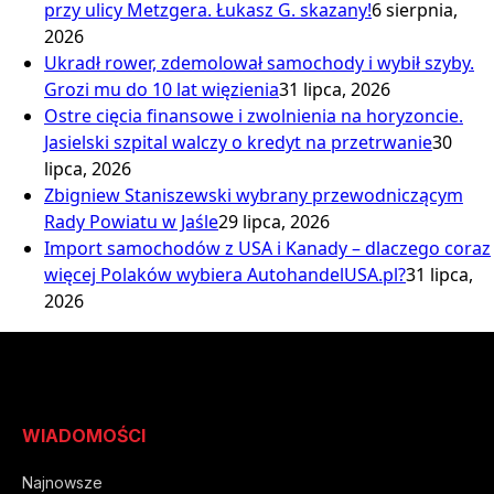
przy ulicy Metzgera. Łukasz G. skazany!
6 sierpnia,
2026
Ukradł rower, zdemolował samochody i wybił szyby.
Grozi mu do 10 lat więzienia
31 lipca, 2026
Ostre cięcia finansowe i zwolnienia na horyzoncie.
Jasielski szpital walczy o kredyt na przetrwanie
30
lipca, 2026
Zbigniew Staniszewski wybrany przewodniczącym
Rady Powiatu w Jaśle
29 lipca, 2026
Import samochodów z USA i Kanady – dlaczego coraz
więcej Polaków wybiera AutohandelUSA.pl?
31 lipca,
2026
WIADOMOŚCI
Najnowsze