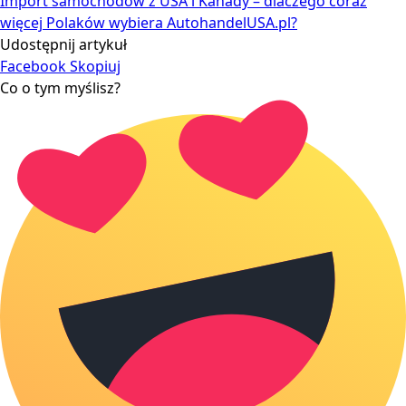
Import samochodów z USA i Kanady – dlaczego coraz
więcej Polaków wybiera AutohandelUSA.pl?
Udostępnij artykuł
Facebook
Skopiuj
Co o tym myślisz?