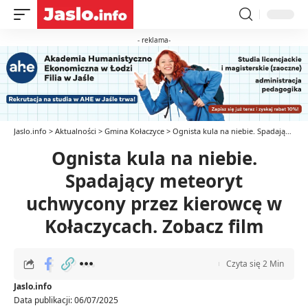
- reklama-
Jaslo.info
>
Aktualności
>
Gmina Kołaczyce
>
Ognista kula na niebie. Spadający meteoryt uchwycony przez kierowcę w Kołaczycach. Zobacz film
Ognista kula na niebie.
Spadający meteoryt
uchwycony przez kierowcę w
Kołaczycach. Zobacz film
Czyta się 2 Min
Jaslo.info
Data publikacji: 06/07/2025