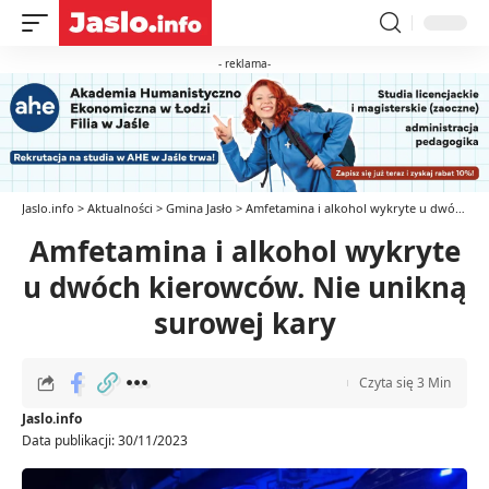
- reklama-
Jaslo.info
>
Aktualności
>
Gmina Jasło
>
Amfetamina i alkohol wykryte u dwóch kierowców. Nie unikną surowej kary
Amfetamina i alkohol wykryte
u dwóch kierowców. Nie unikną
surowej kary
Czyta się 3 Min
Jaslo.info
Data publikacji: 30/11/2023