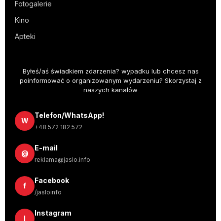
Fotogalerie
Kino
Apteki
Byłeś/aś świadkiem zdarzenia? wypadku lub chcesz nas
poinformować o organizowanym wydarzeniu? Skorzystaj z
naszych kanałów
Telefon/WhatsApp!
W
+48 572 182 572
E-mail
@
reklama@jaslo.info
Facebook
f
/jasloinfo
Instagram
I