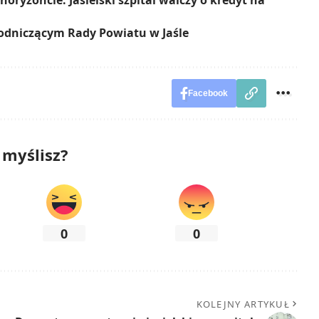
horyzoncie. Jasielski szpital walczy o kredyt na
odniczącym Rady Powiatu w Jaśle
Facebook
 myślisz?
0
0
KOLEJNY ARTYKUŁ