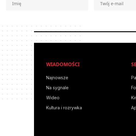
WIADOMOŚCI
S
Najnowsze
Pa
Na sygnale
Fo
Wideo
Ki
Kultura i rozrywka
Ap