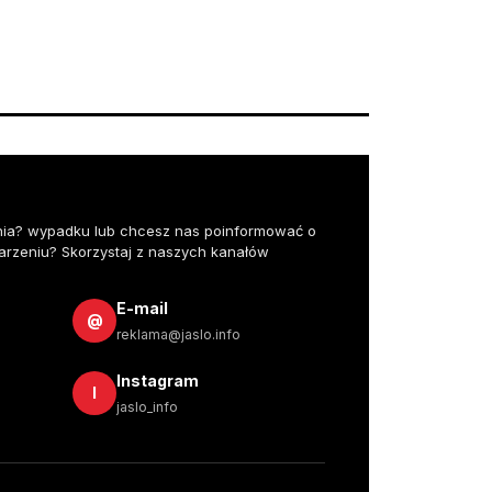
nia? wypadku lub chcesz nas poinformować o
rzeniu? Skorzystaj z naszych kanałów
E-mail
@
reklama@jaslo.info
Instagram
I
jaslo_info