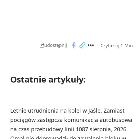
Czyta się 1 Min
udostępnij
Ostatnie artykuły:
Letnie utrudnienia na kolei w Jaśle. Zamiast
pociągów zastępcza komunikacja autobusowa
na czas przebudowy linii 108
7 sierpnia, 2026
Omal nie doprowadził do zawalenia bloku w