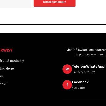
ERWISY
Byłeś/aś świadkiem zdarze
organizowanym wyda
tronat medialny
Telefon/WhatsApp!
togalerie
W
+48 572 182 572
no
Facebook
teki
f
/jasloinfo