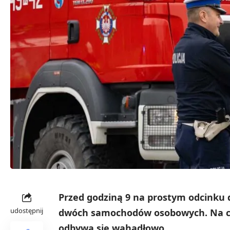
Przed godziną 9 na prostym odcinku d
udostępnij
dwóch samochodów osobowych. Na cza
odbywa się wahadłowo.