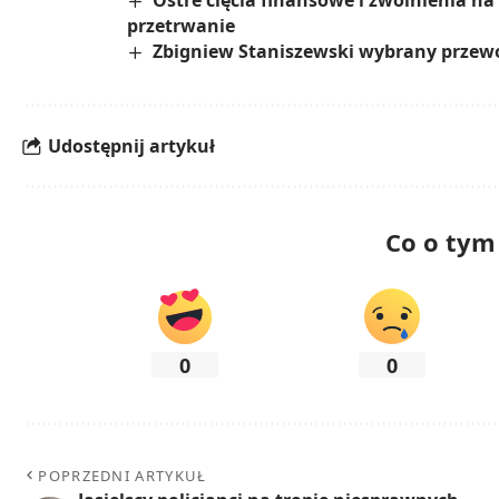
Ostre cięcia finansowe i zwolnienia na 
przetrwanie
Zbigniew Staniszewski wybrany przew
Udostępnij artykuł
Co o tym
0
0
POPRZEDNI ARTYKUŁ