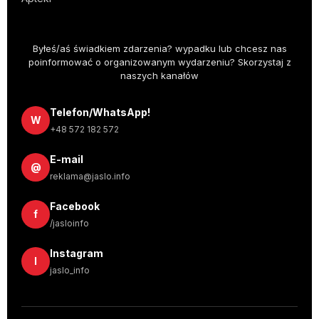
Byłeś/aś świadkiem zdarzenia? wypadku lub chcesz nas
poinformować o organizowanym wydarzeniu? Skorzystaj z
naszych kanałów
Telefon/WhatsApp!
W
+48 572 182 572
E-mail
@
reklama@jaslo.info
Facebook
f
/jasloinfo
Instagram
I
jaslo_info