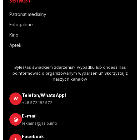
SERWISY
Patronat medialny
Fotogalerie
Kino
Apteki
Byłeś/aś świadkiem zdarzenia? wypadku lub chcesz nas
poinformować o organizowanym wydarzeniu? Skorzystaj z
naszych kanałów
Telefon/WhatsApp!
W
+48 572 182 572
E-mail
@
reklama@jaslo.info
Facebook
f