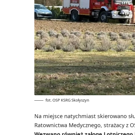
fot. OSP KSRG Skołyszyn
Na miejsce natychmiast skierowano słu
Ratownictwa Medycznego, strażacy z OSP
Wezwano również załogę Lotniczego