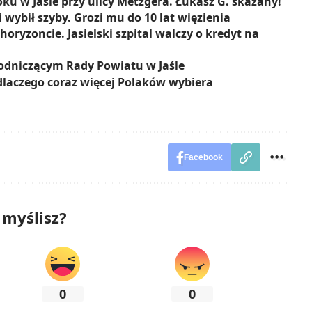
ku w Jaśle przy ulicy Metzgera. Łukasz G. skazany!
wybił szyby. Grozi mu do 10 lat więzienia
horyzoncie. Jasielski szpital walczy o kredyt na
odniczącym Rady Powiatu w Jaśle
laczego coraz więcej Polaków wybiera
Facebook
 myślisz?
0
0