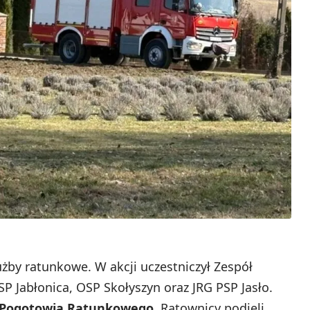
żby ratunkowe. W akcji uczestniczył Zespół
 Jabłonica, OSP Skołyszyn oraz JRG PSP Jasło.
 Pogotowia Ratunkowego.
Ratownicy podjęli