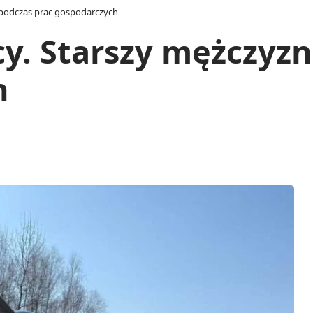
ł podczas prac gospodarczych
cy. Starszy mężczyz
h