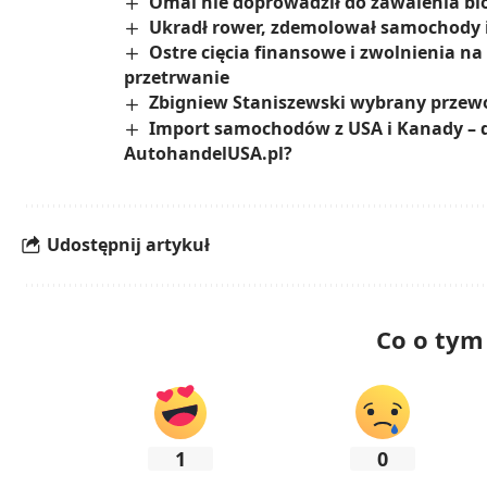
Omal nie doprowadził do zawalenia blo
Ukradł rower, zdemolował samochody i 
Ostre cięcia finansowe i zwolnienia na 
przetrwanie
Zbigniew Staniszewski wybrany przew
Import samochodów z USA i Kanady – d
AutohandelUSA.pl?
Udostępnij artykuł
Co o tym
1
0