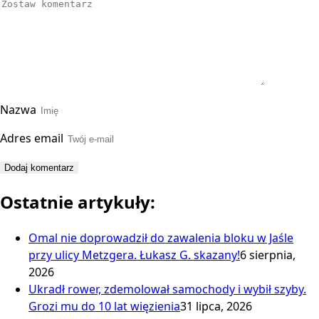
Nazwa
Adres email
Ostatnie artykuły:
Omal nie doprowadził do zawalenia bloku w Jaśle
przy ulicy Metzgera. Łukasz G. skazany!
6 sierpnia,
2026
Ukradł rower, zdemolował samochody i wybił szyby.
Grozi mu do 10 lat więzienia
31 lipca, 2026