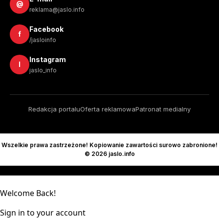
@
reklama@jaslo.info
Facebook
f
/jasloinfo
Instagram
I
jaslo_info
Redakcja portalu
Oferta reklamowa
Patronat medialny
Wszelkie prawa zastrzeżone! Kopiowanie zawartości surowo zabronione!
© 2026 jaslo.info
Welcome Back!
Sign in to your account