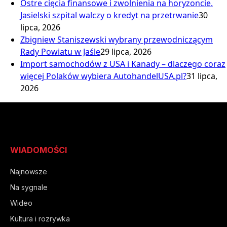
Ostre cięcia finansowe i zwolnienia na horyzoncie.
Jasielski szpital walczy o kredyt na przetrwanie
30
lipca, 2026
Zbigniew Staniszewski wybrany przewodniczącym
Rady Powiatu w Jaśle
29 lipca, 2026
Import samochodów z USA i Kanady – dlaczego coraz
więcej Polaków wybiera AutohandelUSA.pl?
31 lipca,
2026
WIADOMOŚCI
Najnowsze
Na sygnale
Wideo
Kultura i rozrywka