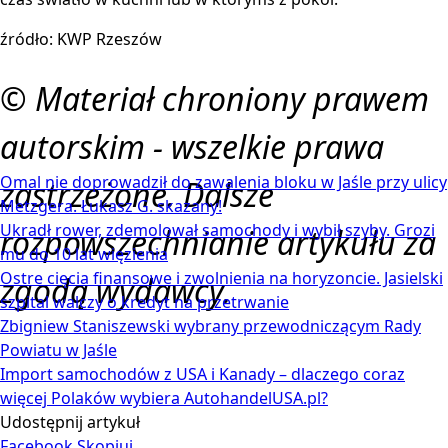
źródło: KWP Rzeszów
© Materiał chroniony prawem
autorskim - wszelkie prawa
Omal nie doprowadził do zawalenia bloku w Jaśle przy ulicy
zastrzeżone. Dalsze
Metzgera. Łukasz G. skazany!
Ukradł rower, zdemolował samochody i wybił szyby. Grozi
rozpowszechnianie artykułu za
mu do 10 lat więzienia
Ostre cięcia finansowe i zwolnienia na horyzoncie. Jasielski
zgodą wydawcy.
szpital walczy o kredyt na przetrwanie
Zbigniew Staniszewski wybrany przewodniczącym Rady
Powiatu w Jaśle
Import samochodów z USA i Kanady – dlaczego coraz
więcej Polaków wybiera AutohandelUSA.pl?
Udostępnij artykuł
Facebook
Skopiuj