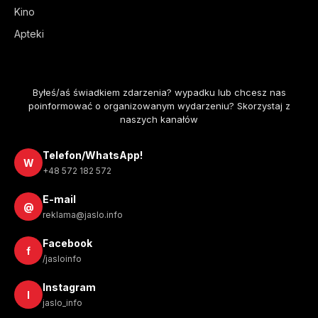
Kino
Apteki
Byłeś/aś świadkiem zdarzenia? wypadku lub chcesz nas
poinformować o organizowanym wydarzeniu? Skorzystaj z
naszych kanałów
Telefon/WhatsApp!
W
+48 572 182 572
E-mail
@
reklama@jaslo.info
Facebook
f
/jasloinfo
Instagram
I
jaslo_info