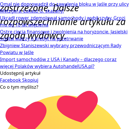
Omal nie doprowadził do zawalenia bloku w Jaśle przy ulicy
zastrzeżone. Dalsze
Metzgera. Łukasz G. skazany!
Ukradł rower, zdemolował samochody i wybił szyby. Grozi
rozpowszechnianie artykułu za
mu do 10 lat więzienia
Ostre cięcia finansowe i zwolnienia na horyzoncie. Jasielski
zgodą wydawcy.
szpital walczy o kredyt na przetrwanie
Zbigniew Staniszewski wybrany przewodniczącym Rady
Powiatu w Jaśle
Import samochodów z USA i Kanady – dlaczego coraz
więcej Polaków wybiera AutohandelUSA.pl?
Udostępnij artykuł
Facebook
Skopiuj
Co o tym myślisz?