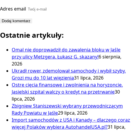
Adres email
Ostatnie artykuły:
Omal nie doprowadził do zawalenia bloku w Jaśle
przy ulicy Metzgera. Łukasz G. skazany!
6 sierpnia,
2026
Ukradł rower, zdemolował samochody i wybił szyby.
Grozi mu do 10 lat więzienia
31 lipca, 2026
Ostre cięcia finansowe i zwolnienia na horyzoncie.
Jasielski szpital walczy o kredyt na przetrwanie
30
lipca, 2026
Zbigniew Staniszewski wybrany przewodniczącym
Rady Powiatu w Jaśle
29 lipca, 2026
Import samochodów z USA i Kanady – dlaczego coraz
więcej Polaków wybiera AutohandelUSA.pl?
31 lipca,