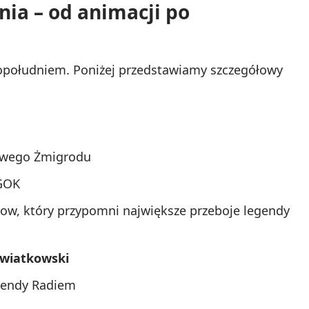
a – od animacji po
opołudniem. Poniżej przedstawiamy szczegółowy
Nowego Żmigrodu
GOK
ow, który przypomni największe przeboje legendy
Kwiatkowski
rendy Radiem