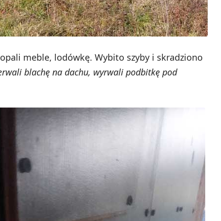
opali meble, lodówkę. Wybito szyby i skradziono
erwali blachę na dachu, wyrwali podbitkę pod