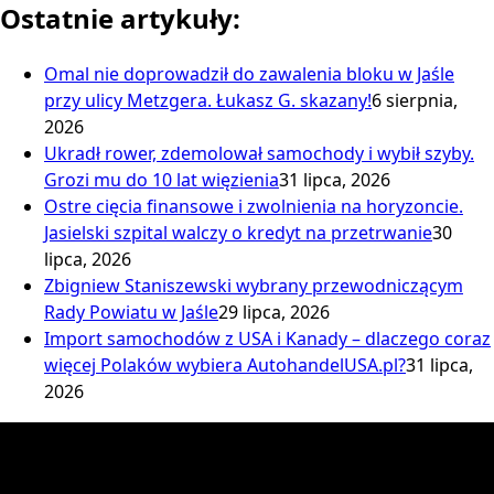
Ostatnie artykuły:
Omal nie doprowadził do zawalenia bloku w Jaśle
przy ulicy Metzgera. Łukasz G. skazany!
6 sierpnia,
2026
Ukradł rower, zdemolował samochody i wybił szyby.
Grozi mu do 10 lat więzienia
31 lipca, 2026
Ostre cięcia finansowe i zwolnienia na horyzoncie.
Jasielski szpital walczy o kredyt na przetrwanie
30
lipca, 2026
Zbigniew Staniszewski wybrany przewodniczącym
Rady Powiatu w Jaśle
29 lipca, 2026
Import samochodów z USA i Kanady – dlaczego coraz
więcej Polaków wybiera AutohandelUSA.pl?
31 lipca,
2026