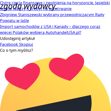
Ostre cięcia finansowe i zwolnienia na horyzoncie. Jasielski
zgodą wydawcy.
szpital walczy o kredyt na przetrwanie
Zbigniew Staniszewski wybrany przewodniczącym Rady
Powiatu w Jaśle
Import samochodów z USA i Kanady – dlaczego coraz
więcej Polaków wybiera AutohandelUSA.pl?
Udostępnij artykuł
Facebook
Skopiuj
Co o tym myślisz?