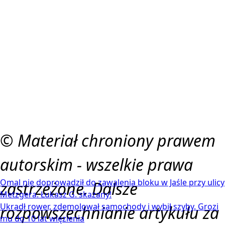
© Materiał chroniony prawem
autorskim - wszelkie prawa
Omal nie doprowadził do zawalenia bloku w Jaśle przy ulicy
zastrzeżone. Dalsze
Metzgera. Łukasz G. skazany!
Ukradł rower, zdemolował samochody i wybił szyby. Grozi
rozpowszechnianie artykułu za
mu do 10 lat więzienia