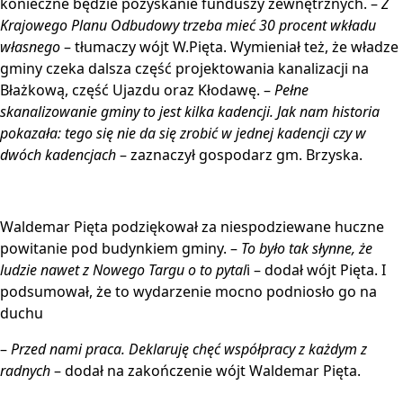
konieczne będzie pozyskanie funduszy zewnętrznych. –
Z
Krajowego Planu Odbudowy trzeba mieć 30 procent wkładu
własnego
– tłumaczy wójt W.Pięta. Wymieniał też, że władze
gminy czeka dalsza część projektowania kanalizacji na
Błażkową, część Ujazdu oraz Kłodawę. –
Pełne
skanalizowanie gminy to jest kilka kadencji. Jak nam historia
pokazała: tego się nie da się zrobić w jednej kadencji czy w
dwóch kadencjach
– zaznaczył gospodarz gm. Brzyska.
Waldemar Pięta podziękował za niespodziewane huczne
powitanie pod budynkiem gminy. –
To było tak słynne, że
ludzie nawet z Nowego Targu o to pytal
i – dodał wójt Pięta. I
podsumował, że to wydarzenie mocno podniosło go na
duchu
–
Przed nami praca. Deklaruję chęć współpracy z każdym z
radnych
– dodał na zakończenie wójt Waldemar Pięta.