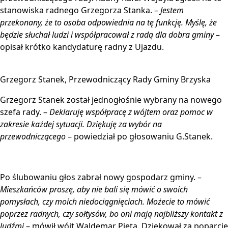
stanowiska radnego Grzegorza Stanka. –
Jestem
przekonany, że to osoba odpowiednia na tę funkcję. Myślę, że
będzie słuchał ludzi i współpracował z radą dla dobra gminy
–
opisał krótko kandydaturę radny z Ujazdu.
Grzegorz Stanek, Przewodniczący Rady Gminy Brzyska
Grzegorz Stanek został jednogłośnie wybrany na nowego
szefa rady. –
Deklaruję współpracę z wójtem oraz pomoc w
zakresie każdej sytuacji. Dziękuję za wybór na
przewodniczącego
– powiedział po głosowaniu G.Stanek.
Po ślubowaniu głos zabrał nowy gospodarz gminy. –
Mieszkańców proszę, aby nie bali się mówić o swoich
pomysłach, czy moich niedociągnięciach. Możecie to mówić
poprzez radnych, czy sołtysów, bo oni mają najbliższy kontakt z
ludźmi
– mówił wójt Waldemar Pięta. Dziękował za poparcie