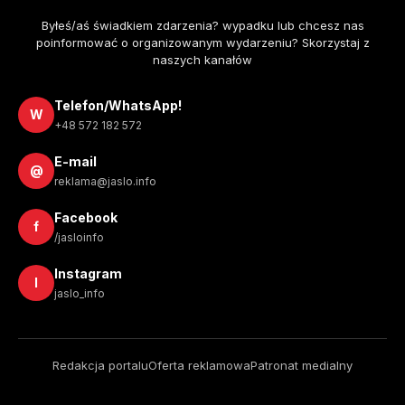
Byłeś/aś świadkiem zdarzenia? wypadku lub chcesz nas
poinformować o organizowanym wydarzeniu? Skorzystaj z
naszych kanałów
Telefon/WhatsApp!
W
+48 572 182 572
E-mail
@
reklama@jaslo.info
Facebook
f
/jasloinfo
Instagram
I
jaslo_info
Redakcja portalu
Oferta reklamowa
Patronat medialny