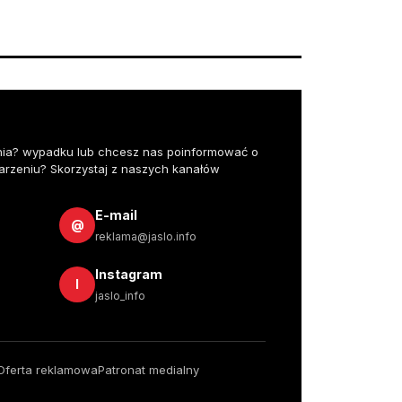
nia? wypadku lub chcesz nas poinformować o
rzeniu? Skorzystaj z naszych kanałów
E-mail
@
reklama@jaslo.info
Instagram
I
jaslo_info
Oferta reklamowa
Patronat medialny