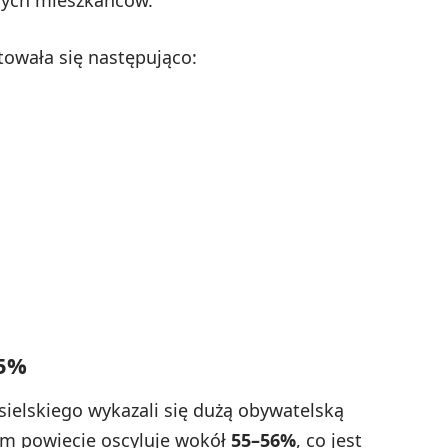
ych mieszkańców.
towała się następująco:
55%
ielskiego wykazali się dużą obywatelską
ym powiecie oscyluje wokół
55–56%
, co jest