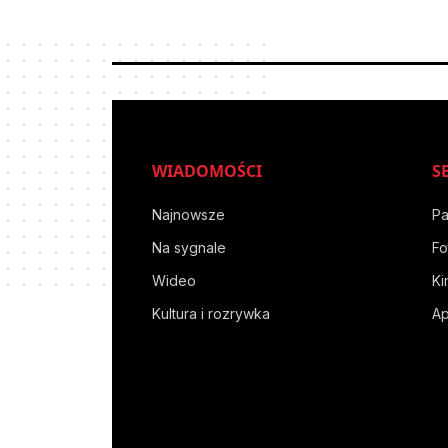
WIADOMOŚCI
S
Najnowsze
Pa
Na sygnale
Fo
Wideo
Ki
Kultura i rozrywka
Ap