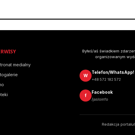
ERWISY
Byłeś/aś świadkiem zdarze
organizowanym wyda
tronat medialny
Telefon/WhatsApp!
togalerie
W
+48 572 182 572
no
Facebook
teki
f
/jasloinfo
Redakcja portalu