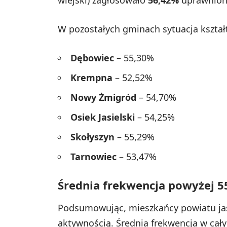
wiejski) zagłosowało
56,42%
uprawnion
W pozostałych gminach sytuacja kształ
Dębowiec
– 55,30%
Krempna
– 52,52%
Nowy Żmigród
– 54,70%
Osiek Jasielski
– 54,25%
Skołyszyn
– 55,29%
Tarnowiec
– 53,47%
Średnia frekwencja powyżej 
Podsumowując, mieszkańcy powiatu jas
aktywnością. Średnia frekwencja w cał