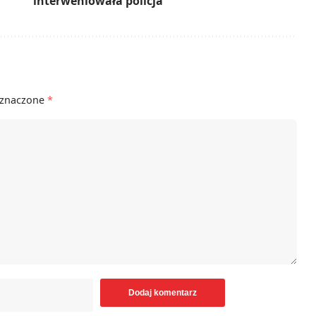
interweniowała policja
oznaczone
*