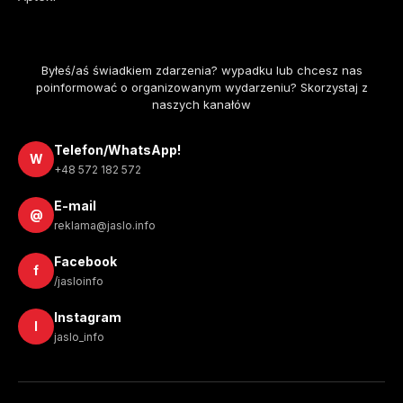
Byłeś/aś świadkiem zdarzenia? wypadku lub chcesz nas
poinformować o organizowanym wydarzeniu? Skorzystaj z
naszych kanałów
Telefon/WhatsApp!
W
+48 572 182 572
E-mail
@
reklama@jaslo.info
Facebook
f
/jasloinfo
Instagram
I
jaslo_info