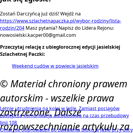
Zostań Darczyńcą już dziś! Wejdź na
https://www.szlachetnapaczka.pl/wybor-rodziny/lista-
rodzin/204
Masz pytania? Napisz do Lidera Rejonu:
nowosielski.kacper00@gmail.com
Przeczytaj relację z ubiegłorocznej edycji jasielskiej
Szlachetnej Paczki:
Weekend cudów w powiecie jasielskim
© Materiał chroniony prawem
autorskim - wszelkie prawa
Letnie utrudnienia na kolei w Jaśle. Zamiast pociągów
zastrzeżone. Dalsze
zastępcza komunikacja autobusowa na czas przebudowy
linii 108
rozpowszechnianie artykułu za
Omal nie doprowadził do zawalenia bloku w Jaśle przy ulicy