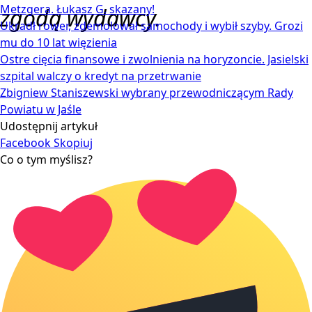
Metzgera. Łukasz G. skazany!
zgodą wydawcy.
Ukradł rower, zdemolował samochody i wybił szyby. Grozi
mu do 10 lat więzienia
Ostre cięcia finansowe i zwolnienia na horyzoncie. Jasielski
szpital walczy o kredyt na przetrwanie
Zbigniew Staniszewski wybrany przewodniczącym Rady
Powiatu w Jaśle
Udostępnij artykuł
Facebook
Skopiuj
Co o tym myślisz?