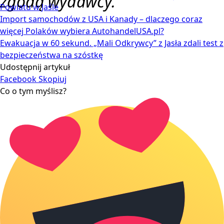
zgodą wydawcy.
Powiatu w Jaśle
Import samochodów z USA i Kanady – dlaczego coraz
więcej Polaków wybiera AutohandelUSA.pl?
Ewakuacja w 60 sekund. „Mali Odkrywcy” z Jasła zdali test z
bezpieczeństwa na szóstkę
Udostępnij artykuł
Facebook
Skopiuj
Co o tym myślisz?