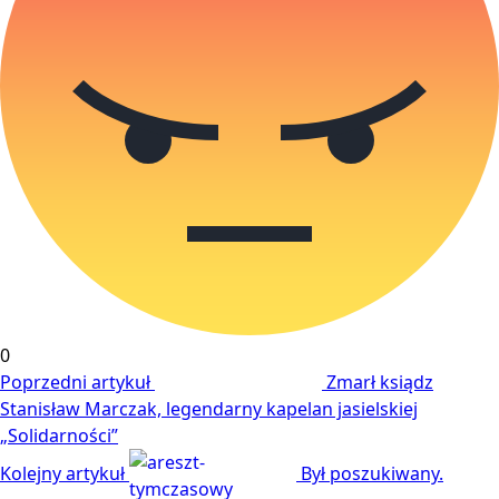
0
Poprzedni artykuł
Zmarł ksiądz
Stanisław Marczak, legendarny kapelan jasielskiej
„Solidarności”
Kolejny artykuł
Był poszukiwany.