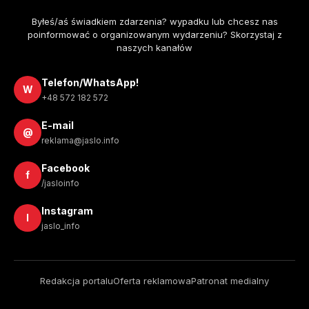
Byłeś/aś świadkiem zdarzenia? wypadku lub chcesz nas
poinformować o organizowanym wydarzeniu? Skorzystaj z
naszych kanałów
Telefon/WhatsApp!
W
+48 572 182 572
E-mail
@
reklama@jaslo.info
Facebook
f
/jasloinfo
Instagram
I
jaslo_info
Redakcja portalu
Oferta reklamowa
Patronat medialny