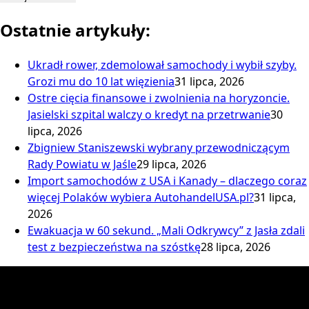
Ostatnie artykuły:
Ukradł rower, zdemolował samochody i wybił szyby.
Grozi mu do 10 lat więzienia
31 lipca, 2026
Ostre cięcia finansowe i zwolnienia na horyzoncie.
Jasielski szpital walczy o kredyt na przetrwanie
30
lipca, 2026
Zbigniew Staniszewski wybrany przewodniczącym
Rady Powiatu w Jaśle
29 lipca, 2026
Import samochodów z USA i Kanady – dlaczego coraz
więcej Polaków wybiera AutohandelUSA.pl?
31 lipca,
2026
Ewakuacja w 60 sekund. „Mali Odkrywcy” z Jasła zdali
test z bezpieczeństwa na szóstkę
28 lipca, 2026