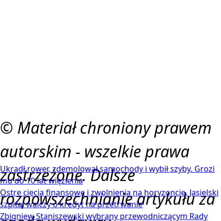
© Materiał chroniony prawem
autorskim - wszelkie prawa
Ukradł rower, zdemolował samochody i wybił szyby. Grozi
zastrzeżone. Dalsze
mu do 10 lat więzienia
Ostre cięcia finansowe i zwolnienia na horyzoncie. Jasielski
rozpowszechnianie artykułu za
szpital walczy o kredyt na przetrwanie
Zbigniew Staniszewski wybrany przewodniczącym Rady