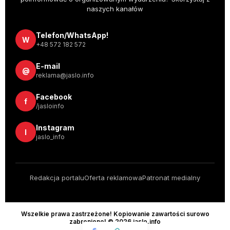
naszych kanałów
Telefon/WhatsApp!
W
+48 572 182 572
E-mail
@
reklama@jaslo.info
Facebook
f
/jasloinfo
Instagram
I
jaslo_info
Redakcja portalu
Oferta reklamowa
Patronat medialny
Wszelkie prawa zastrzeżone! Kopiowanie zawartości surowo
zabronione! © 2026 jaslo.info