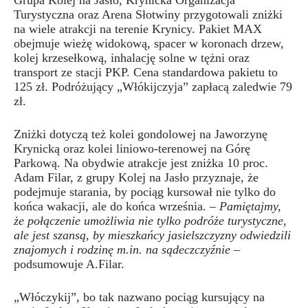
Turystyczna oraz Arena Słotwiny przygotowali zniżki
na wiele atrakcji na terenie Krynicy. Pakiet MAX
obejmuje wieżę widokową, spacer w koronach drzew,
kolej krzesełkową, inhalację solne w tężni oraz
transport ze stacji PKP. Cena standardowa pakietu to
125 zł. Podróżujący „Włókijczyja” zapłacą zaledwie 79
zł.
Zniżki dotyczą też kolei gondolowej na Jaworzynę
Krynicką oraz kolei liniowo-terenowej na Górę
Parkową. Na obydwie atrakcje jest zniżka 10 proc.
Adam Filar, z grupy Kolej na Jasło przyznaje, że
podejmuje starania, by pociąg kursował nie tylko do
końca wakacji, ale do końca września. –
Pamiętajmy,
że połączenie umożliwia nie tylko podróże turystyczne,
ale jest szansą, by mieszkańcy jasielszczyzny odwiedzili
znajomych i rodzinę m.in. na sądeczczyźnie
–
podsumowuje A.Filar.
„Włóczykij”, bo tak nazwano pociąg kursujący na