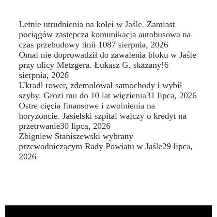
Letnie utrudnienia na kolei w Jaśle. Zamiast
pociągów zastępcza komunikacja autobusowa na
czas przebudowy linii 108
7 sierpnia, 2026
Omal nie doprowadził do zawalenia bloku w Jaśle
przy ulicy Metzgera. Łukasz G. skazany!
6
sierpnia, 2026
Ukradł rower, zdemolował samochody i wybił
szyby. Grozi mu do 10 lat więzienia
31 lipca, 2026
Ostre cięcia finansowe i zwolnienia na
horyzoncie. Jasielski szpital walczy o kredyt na
przetrwanie
30 lipca, 2026
Zbigniew Staniszewski wybrany
przewodniczącym Rady Powiatu w Jaśle
29 lipca,
2026