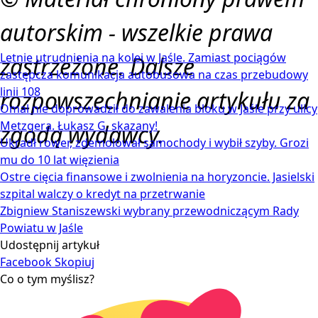
autorskim - wszelkie prawa
Letnie utrudnienia na kolei w Jaśle. Zamiast pociągów
zastrzeżone. Dalsze
zastępcza komunikacja autobusowa na czas przebudowy
linii 108
rozpowszechnianie artykułu za
Omal nie doprowadził do zawalenia bloku w Jaśle przy ulicy
Metzgera. Łukasz G. skazany!
zgodą wydawcy.
Ukradł rower, zdemolował samochody i wybił szyby. Grozi
mu do 10 lat więzienia
Ostre cięcia finansowe i zwolnienia na horyzoncie. Jasielski
szpital walczy o kredyt na przetrwanie
Zbigniew Staniszewski wybrany przewodniczącym Rady
Powiatu w Jaśle
Udostępnij artykuł
Facebook
Skopiuj
Co o tym myślisz?