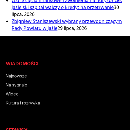
Ostre cięcia finansowe i zwolnienia na horyzoncie.
Jasielski szpital walczy o kredyt na przetrwanie
30
lipca, 2026
Zbigniew Staniszewski wybrany przewodniczącym
Rady Powiatu w Jaśle
29 lipca, 2026
WIADOMOŚCI
Najnowsze
Na sygnale
Wideo
Kultura i rozrywka
SERWISY