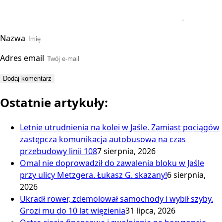
Nazwa
Adres email
Ostatnie artykuły:
Letnie utrudnienia na kolei w Jaśle. Zamiast pociągów
zastępcza komunikacja autobusowa na czas
przebudowy linii 108
7 sierpnia, 2026
Omal nie doprowadził do zawalenia bloku w Jaśle
przy ulicy Metzgera. Łukasz G. skazany!
6 sierpnia,
2026
Ukradł rower, zdemolował samochody i wybił szyby.
Grozi mu do 10 lat więzienia
31 lipca, 2026