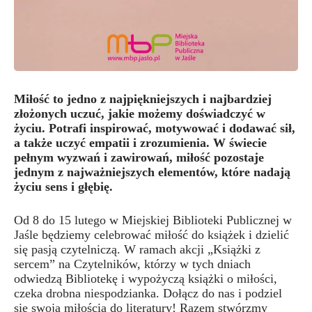
Miłość to jedno z najpiękniejszych i najbardziej
złożonych uczuć, jakie możemy doświadczyć w
życiu. Potrafi inspirować, motywować i dodawać sił,
a także uczyć empatii i zrozumienia. W świecie
pełnym wyzwań i zawirowań, miłość pozostaje
jednym z najważniejszych elementów, które nadają
życiu sens i głębię.
Od 8 do 15 lutego w Miejskiej Biblioteki Publicznej w
Jaśle będziemy celebrować miłość do książek i dzielić
się pasją czytelniczą. W ramach akcji „Książki z
sercem” na Czytelników, którzy w tych dniach
odwiedzą Bibliotekę i wypożyczą książki o miłości,
czeka drobna niespodzianka. Dołącz do nas i podziel
się swoją miłością do literatury! Razem stwórzmy