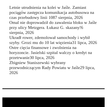
Letnie utrudnienia na kolei w Jaśle. Zamiast
pociągów zastępcza komunikacja autobusowa na
czas przebudowy linii 108
7 sierpnia, 2026
Omal nie doprowadził do zawalenia bloku w Jaśle
przy ulicy Metzgera. Łukasz G. skazany!
6
sierpnia, 2026
Ukradł rower, zdemolował samochody i wybił
szyby. Grozi mu do 10 lat więzienia
31 lipca, 2026
Ostre cięcia finansowe i zwolnienia na
horyzoncie. Jasielski szpital walczy o kredyt na
przetrwanie
30 lipca, 2026
Zbigniew Staniszewski wybrany
przewodniczącym Rady Powiatu w Jaśle
29 lipca,
2026