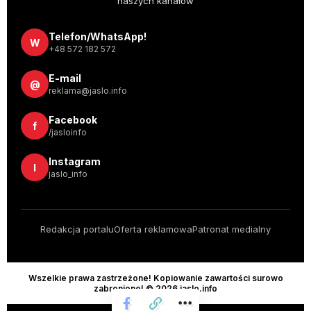
naszych kanałów
Telefon/WhatsApp!
W
+48 572 182 572
E-mail
@
reklama@jaslo.info
Facebook
f
/jasloinfo
Instagram
I
jaslo_info
Redakcja portalu
Oferta reklamowa
Patronat medialny
Wszelkie prawa zastrzeżone! Kopiowanie zawartości surowo
zabronione! © 2026 jaslo.info