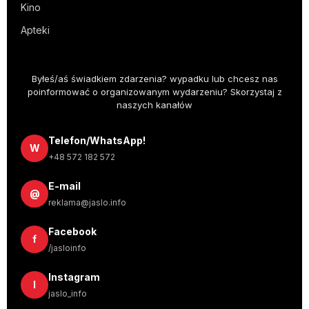
Kino
Apteki
Byłeś/aś świadkiem zdarzenia? wypadku lub chcesz nas
poinformować o organizowanym wydarzeniu? Skorzystaj z
naszych kanałów
Telefon/WhatsApp!
W
+48 572 182 572
E-mail
@
reklama@jaslo.info
Facebook
f
/jasloinfo
Instagram
I
jaslo_info