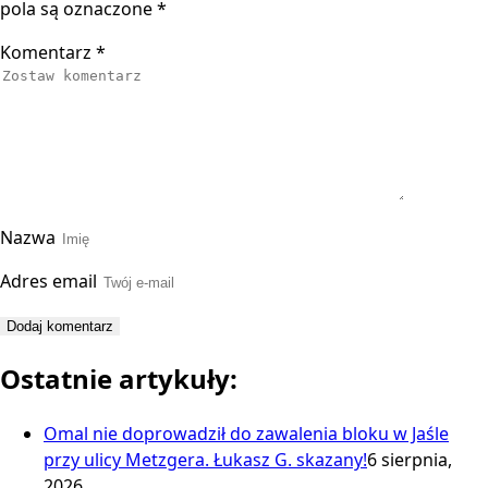
pola są oznaczone
*
Komentarz
*
Nazwa
Adres email
Ostatnie artykuły:
Omal nie doprowadził do zawalenia bloku w Jaśle
przy ulicy Metzgera. Łukasz G. skazany!
6 sierpnia,
2026