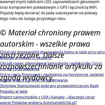
wewnętrznymi tablicami LED, zapowiedziami głosowymi
oraz komputerem pokładowym z GPS i łącznością WiFi.
Pojazdy będą docierać do Jasła sukcesywnie od połowy
tego roku do lutego przyszłego roku.
© Materiał chroniony prawem
autorskim - wszelkie prawa
Omal nie doprowadził do zawalenia bloku w Jaśle przy ulicy
zastrzeżone. Dalsze
Metzgera. Łukasz G. skazany!
Ukradł rower, zdemolował samochody i wybił szyby. Grozi
rozpowszechnianie artykułu za
mu do 10 lat więzienia
Ostre cięcia finansowe i zwolnienia na horyzoncie. Jasielski
zgodą wydawcy.
szpital walczy o kredyt na przetrwanie
Zbigniew Staniszewski wybrany przewodniczącym Rady
Powiatu w Jaśle
Import samochodów z USA i Kanady – dlaczego coraz
więcej Polaków wybiera AutohandelUSA.pl?