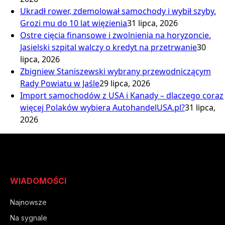
Ukradł rower, zdemolował samochody i wybił szyby.
Grozi mu do 10 lat więzienia
31 lipca, 2026
Ostre cięcia finansowe i zwolnienia na horyzoncie.
Jasielski szpital walczy o kredyt na przetrwanie
30
lipca, 2026
Zbigniew Staniszewski wybrany przewodniczącym
Rady Powiatu w Jaśle
29 lipca, 2026
Import samochodów z USA i Kanady – dlaczego coraz
więcej Polaków wybiera AutohandelUSA.pl?
31 lipca,
2026
WIADOMOŚCI
Najnowsze
Na sygnale