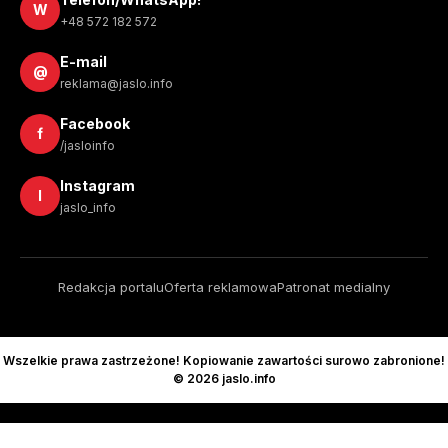
W
+48 572 182 572
E-mail
@
reklama@jaslo.info
Facebook
f
/jasloinfo
Instagram
I
jaslo_info
Redakcja portalu
Oferta reklamowa
Patronat medialny
Wszelkie prawa zastrzeżone! Kopiowanie zawartości surowo zabronione!
© 2026 jaslo.info