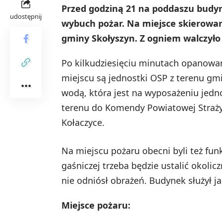
Przed godziną 21 na poddaszu budyn
udostępnij
wybuch pożar. Na miejsce skierowano
gminy Skołyszyn. Z ogniem walczyło
Po kilkudziesięciu minutach opanowan
miejscu są jednostki OSP z terenu gm
wodą, która jest na wyposażeniu jedn
terenu do Komendy Powiatowej Straży
Kołaczyce.
Na miejscu pożaru obecni byli też funk
gaśniczej trzeba będzie ustalić okolic
nie odniósł obrażeń. Budynek służył j
Miejsce pożaru: