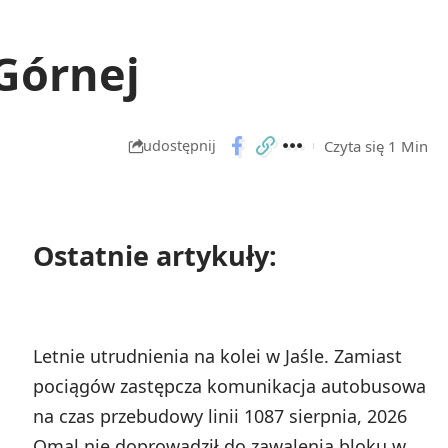
Górnej
Czyta się 1 Min
udostępnij
Ostatnie artykuły:
Letnie utrudnienia na kolei w Jaśle. Zamiast
pociągów zastępcza komunikacja autobusowa
na czas przebudowy linii 108
7 sierpnia, 2026
Omal nie doprowadził do zawalenia bloku w