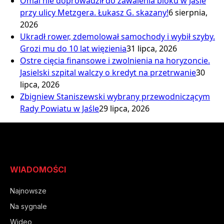
Omal nie doprowadził do zawalenia bloku w Jaśle
przy ulicy Metzgera. Łukasz G. skazany!
6 sierpnia,
2026
Ukradł rower, zdemolował samochody i wybił szyby.
Grozi mu do 10 lat więzienia
31 lipca, 2026
Ostre cięcia finansowe i zwolnienia na horyzoncie.
Jasielski szpital walczy o kredyt na przetrwanie
30
lipca, 2026
Zbigniew Staniszewski wybrany przewodniczącym
Rady Powiatu w Jaśle
29 lipca, 2026
WIADOMOŚCI
Najnowsze
Na sygnale
Wideo