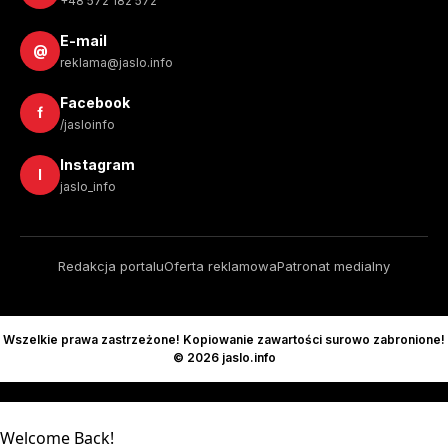
+48 572 182 572
E-mail
@
reklama@jaslo.info
Facebook
f
/jasloinfo
Instagram
I
jaslo_info
Redakcja portalu
Oferta reklamowa
Patronat medialny
Wszelkie prawa zastrzeżone! Kopiowanie zawartości surowo zabronione!
© 2026 jaslo.info
Welcome Back!