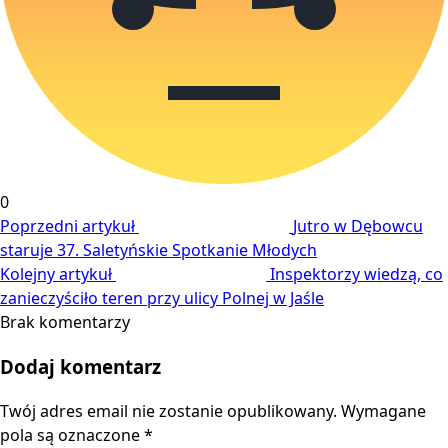
0
Poprzedni artykuł
Jutro w Dębowcu
staruje 37. Saletyńskie Spotkanie Młodych
Kolejny artykuł
Inspektorzy wiedzą, co
zanieczyściło teren przy ulicy Polnej w Jaśle
Brak komentarzy
Dodaj komentarz
Twój adres email nie zostanie opublikowany.
Wymagane
pola są oznaczone
*