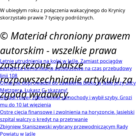
W ubiegłym roku z połączenia wakacyjnego do Krynicy
skorzystało prawie 7 tysięcy podróżnych.
© Materiał chroniony prawem
autorskim - wszelkie prawa
Letnie utrudnienia na kolei w Jaśle. Zamiast pociągów
zastrzeżone. Dalsze
zastępcza komunikacja autobusowa na czas przebudowy
linii 108
rozpowszechnianie artykułu za
Omal nie doprowadził do zawalenia bloku w Jaśle przy ulicy
Metzgera. Łukasz G. skazany!
zgodą wydawcy.
Ukradł rower, zdemolował samochody i wybił szyby. Grozi
mu do 10 lat więzienia
Ostre cięcia finansowe i zwolnienia na horyzoncie. Jasielski
szpital walczy o kredyt na przetrwanie
Zbigniew Staniszewski wybrany przewodniczącym Rady
Powiatu w Jaśle