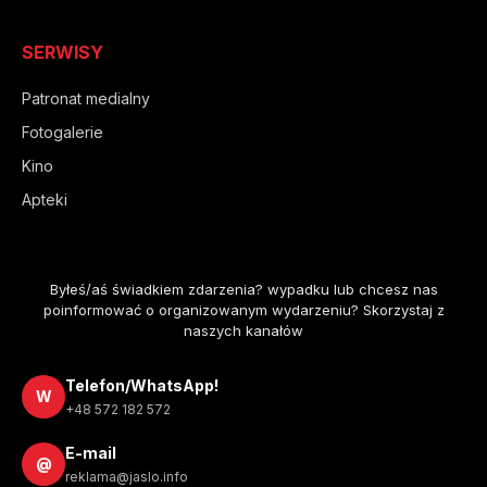
SERWISY
Patronat medialny
Fotogalerie
Kino
Apteki
Byłeś/aś świadkiem zdarzenia? wypadku lub chcesz nas
poinformować o organizowanym wydarzeniu? Skorzystaj z
naszych kanałów
Telefon/WhatsApp!
W
+48 572 182 572
E-mail
@
reklama@jaslo.info