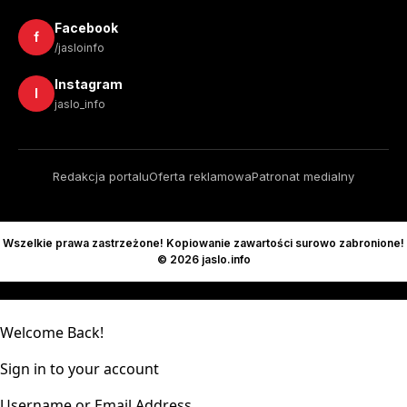
Facebook
f
/jasloinfo
Instagram
I
jaslo_info
Redakcja portalu
Oferta reklamowa
Patronat medialny
Wszelkie prawa zastrzeżone! Kopiowanie zawartości surowo zabronione!
© 2026 jaslo.info
Welcome Back!
Sign in to your account
Username or Email Address