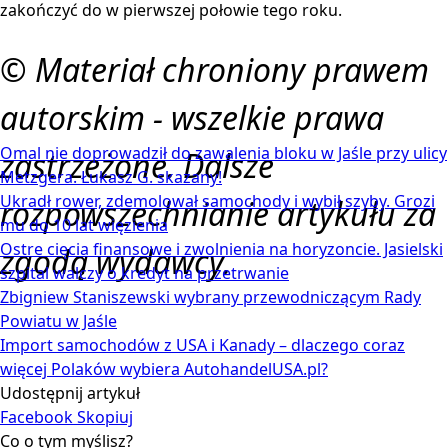
zakończyć do w pierwszej połowie tego roku.
© Materiał chroniony prawem
autorskim - wszelkie prawa
Omal nie doprowadził do zawalenia bloku w Jaśle przy ulicy
zastrzeżone. Dalsze
Metzgera. Łukasz G. skazany!
Ukradł rower, zdemolował samochody i wybił szyby. Grozi
rozpowszechnianie artykułu za
mu do 10 lat więzienia
Ostre cięcia finansowe i zwolnienia na horyzoncie. Jasielski
zgodą wydawcy.
szpital walczy o kredyt na przetrwanie
Zbigniew Staniszewski wybrany przewodniczącym Rady
Powiatu w Jaśle
Import samochodów z USA i Kanady – dlaczego coraz
więcej Polaków wybiera AutohandelUSA.pl?
Udostępnij artykuł
Facebook
Skopiuj
Co o tym myślisz?