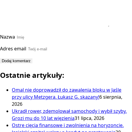
Nazwa
Adres email
Ostatnie artykuły:
Omal nie doprowadził do zawalenia bloku w Jaśle
przy ulicy Metzgera. Łukasz G. skazany!
6 sierpnia,
2026
Ukradł rower, zdemolował samochody i wybił szyby.
Grozi mu do 10 lat więzienia
31 lipca, 2026
Ostre cięcia finansowe i zwolnienia na horyzoncie.