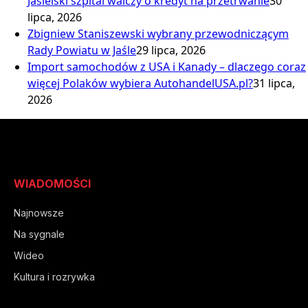
Jasielski szpital walczy o kredyt na przetrwanie
30
lipca, 2026
Zbigniew Staniszewski wybrany przewodniczącym
Rady Powiatu w Jaśle
29 lipca, 2026
Import samochodów z USA i Kanady – dlaczego coraz
więcej Polaków wybiera AutohandelUSA.pl?
31 lipca,
2026
WIADOMOŚCI
Najnowsze
Na sygnale
Wideo
Kultura i rozrywka