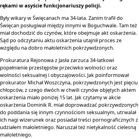
rękami w asyście funkcjonariuszy policji.
Były wikary w Święcanach ma 34-lata. Zanim trafił do
Święcan posługiwał między innymi w Boguchwale. Tam też
miał dochodzić do czynów, które obejmuje akt oskarżenia.
Sąd po odczytaniu aktu oskarżenia utajnił proces ze
względu na dobro małoletnich pokrzywdzonych.
Prokuratura Rejonowa z Jasła zarzuca 34-latkowi
popełnienie przestępstw przeciwko wolności oraz
wolności seksualnej i obyczajowości. Jak poinformował
prokurator Michał Woszczyna, pokrzywdzonych jest pięciu
chłopców, z czego dwóch w chwili czynów objętych aktem
oskarżenia miało poniżej 15 lat. Jak czytamy w akcie
oskarżenia Dominik R. miał doprowadzać pokrzywdzonych
do poddania się innym czynnościom seksualnym, utrwalał
ich nagi wizerunek oraz posiadał treści pornograficznych z
udziałem małoletniego. Naruszał też nietykalność cielesną
małoletniego.