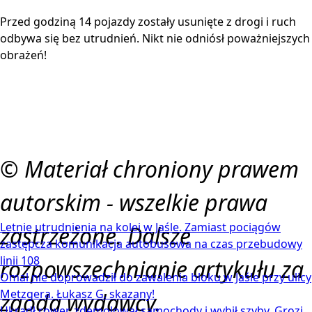
Przed godziną 14 pojazdy zostały usunięte z drogi i ruch
odbywa się bez utrudnień. Nikt nie odniósł poważniejszych
obrażeń!
© Materiał chroniony prawem
autorskim - wszelkie prawa
Letnie utrudnienia na kolei w Jaśle. Zamiast pociągów
zastrzeżone. Dalsze
zastępcza komunikacja autobusowa na czas przebudowy
linii 108
rozpowszechnianie artykułu za
Omal nie doprowadził do zawalenia bloku w Jaśle przy ulicy
Metzgera. Łukasz G. skazany!
zgodą wydawcy.
Ukradł rower, zdemolował samochody i wybił szyby. Grozi