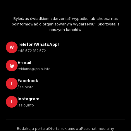
Byłeś/aś świadkiem zdarzenia? wypadku lub chcesz nas
poinformować o organizowanym wydarzeniu? Skorzystaj z
naszych kanałów
Telefon/WhatsApp!
W
+48 572 182 572
E-mail
@
reklama@jaslo.info
Facebook
f
/jasloinfo
Instagram
I
jaslo_info
Redakcja portalu
Oferta reklamowa
Patronat medialny