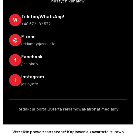
naszych kanałów
Telefon/WhatsApp!
W
+48 572 182 572
E-mail
@
reklama@jaslo.info
Facebook
f
/jasloinfo
Instagram
I
jaslo_info
Redakcja portalu
Oferta reklamowa
Patronat medialny
Wszelkie prawa zastrzeżone! Kopiowanie zawartości surowo