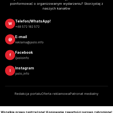
poinformować o organizowanym wydarzeniu? Skorzystaj z
naszych kanałów
Telefon/WhatsApp!
W
+48 572 182 572
E-mail
@
reklama@jaslo.info
Facebook
f
/jasloinfo
Instagram
I
jaslo_info
Redakcja portalu
Oferta reklamowa
Patronat medialny
Wszelkie prawa zastrzeżone! Kopiowanie zawartości surowo zabronione!