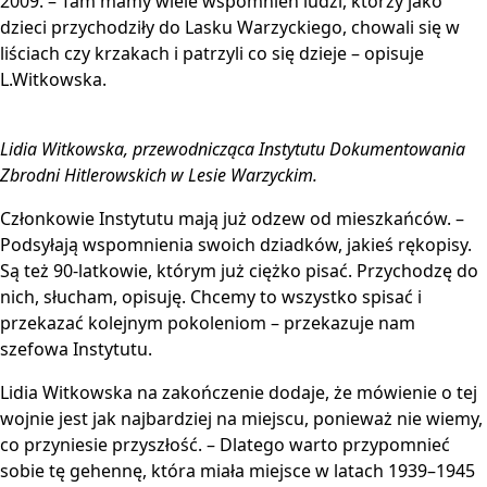
2009. – Tam mamy wiele wspomnień ludzi, którzy jako
dzieci przychodziły do Lasku Warzyckiego, chowali się w
liściach czy krzakach i patrzyli co się dzieje – opisuje
L.Witkowska.
Lidia Witkowska, przewodnicząca Instytutu Dokumentowania
Zbrodni Hitlerowskich w Lesie Warzyckim.
Członkowie Instytutu mają już odzew od mieszkańców. –
Podsyłają wspomnienia swoich dziadków, jakieś rękopisy.
Są też 90-latkowie, którym już ciężko pisać. Przychodzę do
nich, słucham, opisuję. Chcemy to wszystko spisać i
przekazać kolejnym pokoleniom – przekazuje nam
szefowa Instytutu.
Lidia Witkowska na zakończenie dodaje, że mówienie o tej
wojnie jest jak najbardziej na miejscu, ponieważ nie wiemy,
co przyniesie przyszłość. – Dlatego warto przypomnieć
sobie tę gehennę, która miała miejsce w latach 1939–1945