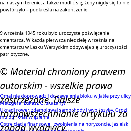
na naszym terenie, a także modlić się, żeby nigdy się to nie
powtórzyło – podkreśla na zakończenie.
9 września 1945 roku było uroczyste poświęcenie
cmentarza. W każdą pierwszą niedzielę września na
cmentarzu w Lasku Warzyckim odbywają się uroczystości
patriotyczne.
© Materiał chroniony prawem
autorskim - wszelkie prawa
Omal nie doprowadził do zawalenia bloku w Jaśle przy ulicy
zastrzeżone. Dalsze
Metzgera. Łukasz G. skazany!
Ukradł rower, zdemolował samochody i wybił szyby. Grozi
rozpowszechnianie artykułu za
mu do 10 lat więzienia
Ostre cięcia finansowe i zwolnienia na horyzoncie. Jasielski
zgodą wydawcy.