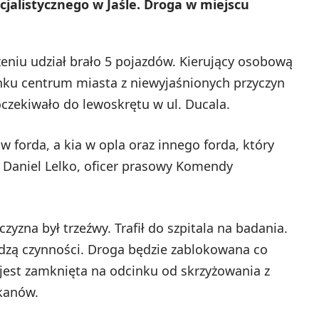
jalistycznego w Jaśle. Droga w miejscu
eniu udział brało 5 pojazdów. Kierujący osobową
unku centrum miasta z niewyjaśnionych przyczyn
oczekiwało do lewoskrętu w ul. Ducala.
w forda, a kia w opla oraz innego forda, który
p. Daniel Lelko, oficer prasowy Komendy
zyzna był trzeźwy. Trafił do szpitala na badania.
adzą czynności. Droga będzie zablokowana co
 jest zamknięta na odcinku od skrzyżowania z
zkanów.