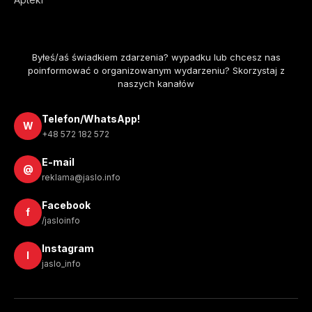
Byłeś/aś świadkiem zdarzenia? wypadku lub chcesz nas
poinformować o organizowanym wydarzeniu? Skorzystaj z
naszych kanałów
Telefon/WhatsApp!
W
+48 572 182 572
E-mail
@
reklama@jaslo.info
Facebook
f
/jasloinfo
Instagram
I
jaslo_info