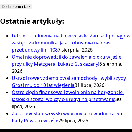
Ostatnie artykuły:
Letnie utrudnienia na kolei w Jaśle. Zamiast pociągów
zastępcza komunikacja autobusowa na czas
przebudowy linii 108
7 sierpnia, 2026
Omal nie doprowadził do zawalenia bloku w Jaśle
przy ulicy Metzgera. Łukasz G. skazany!
6 sierpnia,
2026
Ukradł rower, zdemolował samochody i wybił szyby.
Grozi mu do 10 lat więzienia
31 lipca, 2026
Ostre cięcia finansowe i zwolnienia na horyzoncie.
Jasielski szpital walczy o kredyt na przetrwanie
30
lipca, 2026
Zbigniew Staniszewski wybrany przewodniczącym
Rady Powiatu w Jaśle
29 lipca, 2026