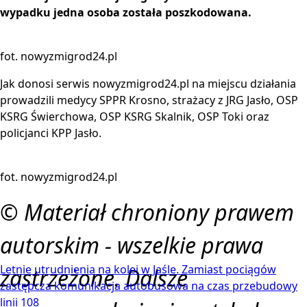
wypadku jedna osoba została poszkodowana.
fot. nowyzmigrod24.pl
Jak donosi serwis nowyzmigrod24.pl na miejscu działania
prowadzili medycy SPPR Krosno, strażacy z JRG Jasło, OSP
KSRG Świerchowa, OSP KSRG Skalnik, OSP Toki oraz
policjanci KPP Jasło.
fot. nowyzmigrod24.pl
© Materiał chroniony prawem
autorskim - wszelkie prawa
Letnie utrudnienia na kolei w Jaśle. Zamiast pociągów
zastrzeżone. Dalsze
zastępcza komunikacja autobusowa na czas przebudowy
linii 108