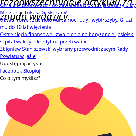
rozpowszechnianie artykułu za
Omal nie doprowadził do zawalenia bloku w Jaśle przy ulicy
Metzgera. Łukasz G. skazany!
zgodą wydawcy.
Ukradł rower, zdemolował samochody i wybił szyby. Grozi
mu do 10 lat więzienia
Ostre cięcia finansowe i zwolnienia na horyzoncie. Jasielski
szpital walczy o kredyt na przetrwanie
Zbigniew Staniszewski wybrany przewodniczącym Rady
Powiatu w Jaśle
Udostępnij artykuł
Facebook
Skopiuj
Co o tym myślisz?