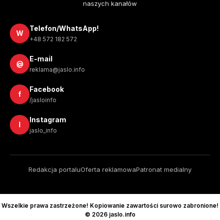
naszych kanałów
Telefon/WhatsApp!
W
+48 572 182 572
E-mail
@
reklama@jaslo.info
Facebook
f
/jasloinfo
Instagram
I
jaslo_info
Redakcja portalu
Oferta reklamowa
Patronat medialny
Wszelkie prawa zastrzeżone! Kopiowanie zawartości surowo zabronione!
© 2026 jaslo.info