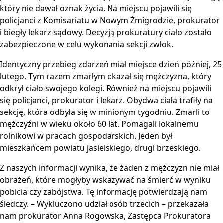
który nie dawał oznak życia. Na miejscu pojawili się
policjanci z Komisariatu w Nowym Żmigrodzie, prokurator
i biegły lekarz sądowy. Decyzją prokuratury ciało zostało
zabezpieczone w celu wykonania sekcji zwłok.
Identyczny przebieg zdarzeń miał miejsce dzień później, 25
lutego. Tym razem zmarłym okazał się mężczyzna, który
odkrył ciało swojego kolegi. Również na miejscu pojawili
się policjanci, prokurator i lekarz. Obydwa ciała trafiły na
sekcję, która odbyła się w minionym tygodniu. Zmarli to
mężczyźni w wieku około 60 lat. Pomagali lokalnemu
rolnikowi w pracach gospodarskich. Jeden był
mieszkańcem powiatu jasielskiego, drugi brzeskiego.
Z naszych informacji wynika, że żaden z mężczyzn nie miał
obrażeń, które mogłyby wskazywać na śmierć w wyniku
pobicia czy zabójstwa. Tę informację potwierdzają nam
śledczy. – Wykluczono udział osób trzecich – przekazała
nam prokurator Anna Rogowska, Zastępca Prokuratora