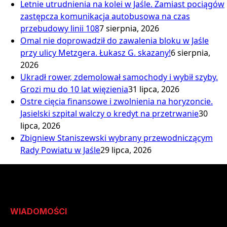
Letnie utrudnienia na kolei w Jaśle. Zamiast pociągów
zastępcza komunikacja autobusowa na czas
przebudowy linii 108
7 sierpnia, 2026
Omal nie doprowadził do zawalenia bloku w Jaśle
przy ulicy Metzgera. Łukasz G. skazany!
6 sierpnia,
2026
Ukradł rower, zdemolował samochody i wybił szyby.
Grozi mu do 10 lat więzienia
31 lipca, 2026
Ostre cięcia finansowe i zwolnienia na horyzoncie.
Jasielski szpital walczy o kredyt na przetrwanie
30
lipca, 2026
Zbigniew Staniszewski wybrany przewodniczącym
Rady Powiatu w Jaśle
29 lipca, 2026
WIADOMOŚCI