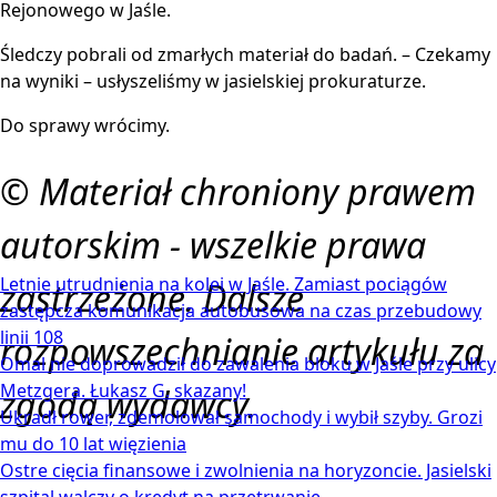
Rejonowego w Jaśle.
Śledczy pobrali od zmarłych materiał do badań. – Czekamy
na wyniki – usłyszeliśmy w jasielskiej prokuraturze.
Do sprawy wrócimy.
© Materiał chroniony prawem
autorskim - wszelkie prawa
Letnie utrudnienia na kolei w Jaśle. Zamiast pociągów
zastrzeżone. Dalsze
zastępcza komunikacja autobusowa na czas przebudowy
linii 108
rozpowszechnianie artykułu za
Omal nie doprowadził do zawalenia bloku w Jaśle przy ulicy
Metzgera. Łukasz G. skazany!
zgodą wydawcy.
Ukradł rower, zdemolował samochody i wybił szyby. Grozi
mu do 10 lat więzienia
Ostre cięcia finansowe i zwolnienia na horyzoncie. Jasielski
szpital walczy o kredyt na przetrwanie